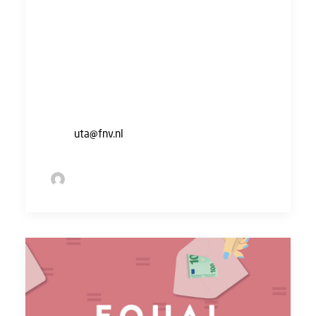
van de vakbondscontributie geldt alleen voor
werkenden. De regeling wordt namelijk in de
cao geregeld.
Heb je vragen of lukt het niet om je
jaaropgave te downloaden? Neem dan
contact met ons op door een mail te sturen
naar
uta@fnv.nl
.
by Sofie Bolder