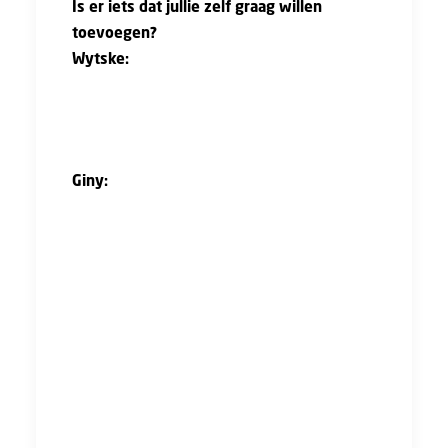
Is er iets dat jullie zelf graag willen
toevoegen?
Wytske:
“Wij zijn positief, maar we weten dat
er ook andere verhalen zijn. Juist daarom is
het goed dat deze verhalen zichtbaar
worden.”
Giny:
“Precies. Als je praat over de dingen
waar je tegenaan loopt, merk je pas:
misschien ligt het niet aan mij als persoon,
misschien is het ook het vrouw zijn wat het
moeilijker maakt.
Ik heb zelf ervaren dat het moeilijk kan zijn
om door te groeien naar een hogere functie.
Toen ik dat besprak met mijn man zei hij: ‘dat
komt denk ik ook echt wel doordat jij een
vrouw bent’. In zo’n situatie benoem ik dat