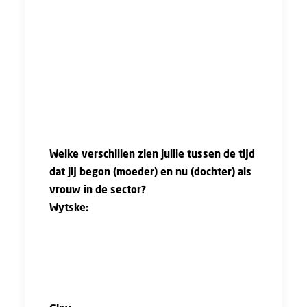
Amsterdam. Dat beviel zo goed dat ik tijdens
mijn studie ben blijven werken in de sector. Zo
rolde ik er vanzelf in. Inmiddels werk ik ruim
vier jaar fulltime bij Hegeman. Ik denk dat de
vanzelfsprekendheid waarmee ik in de bouw
stapte, zeker komt door mijn moeder. Voor mij
voelde het nooit als een rare keuze.”
Welke verschillen zien jullie tussen de tijd
dat jij begon (moeder) en nu (dochter) als
vrouw in de sector?
Wytske:
“Er zijn meer vrouwen, ook bij ons
bedrijf. Soms zelfs zóveel dat er grapjes
worden gemaakt door vrouwen zelf: ‘doe er
maar geen vrouw meer bij.’ Dat was in mijn
moeders tijd echt ondenkbaar.”