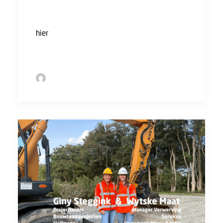
heel Nederland en is ook
gratis voor leden. Je kunt
hier
meer informatie
vinden.
by Sofie Bolder