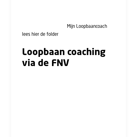
Een traject met onze loopbaancoaches is
gratis wanneer je lid bent van de FNV.
Kijk voor meer info op
Mijn Loopbaancoach
of
lees hier de folder
.
Loopbaan coaching
via de FNV
Ook via de FNV bieden we
loopbaan coaching aan.
Samen met onze
consulenten en trainers
kom jij erachter waar jouw
kracht ligt en waar je echt
gelukkig van wordt.
Loopbaan FNV zit door