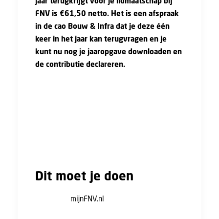
jaar terugkrijgt voor je lidmaatschap bij
FNV is €61,50 netto. Het is een afspraak
in de cao Bouw & Infra dat je deze één
keer in het jaar kan terugvragen en je
kunt nu nog je jaaropgave downloaden en
de contributie declareren.
De voorwaarden zijn dat je je werkgever
vraagt de vergoeding te betalen, en dat je
een bewijs laat zien van de
contributiebetalingen aan de FNV. Dit bewijs
is de jaaropgave, die klaarstaat in je MijnFNV-
account.
Dit moet je doen
Ga naar
mijnFNV.nl
Log in met je account, of maak een nieuw