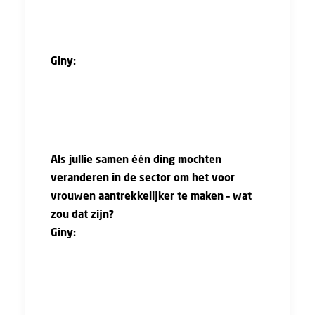
rolmodel. Daardoor vond ik het
vanzelfsprekend om in de bouw te werken.”
Giny:
“Vroeger had ik nauwelijks rolmodellen.
Nu zie ik bij directies soms vrouwen – dat vind
ik knap en inspirerend.”
Als jullie samen één ding mochten
veranderen in de sector om het voor
vrouwen aantrekkelijker te maken – wat
zou dat zijn?
Giny:
“Ik houd niet van een
voorkeursbehandeling, maar als vrouw moet
je vaak toch nog meer vechten voor je positie.
Iets vaker kiezen voor de vrouwelijke in plaats
van de mannelijke collega maakt het wellicht