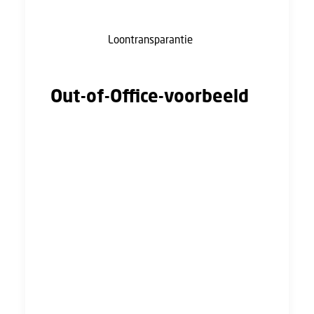
zo en zorgt ervoor dat vrouwen minder geld
hebben en minder onafhankelijk zijn. De
nieuwe wet
Loontransparantie
kan hier iets
aan veranderen.
Out-of-Office-voorbeeld
Beste,
Dank voor je e-mail. Vandaag is het Equal Pay
Day* en staat mijn out-of-office aan.
De loonkloof tussen mannen en vrouwen is in
Nederland gemiddeld 10,5%. Dat betekent dat
vrouwen voor hetzelfde werk nog steeds
minder verdienen. Daarom ruil ik vandaag mijn
takenlijst in voor een standpunt: dicht die
loonkloof! Je leest het goed, 10,5% gemiddeld