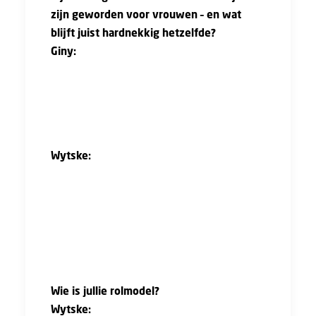
zijn geworden voor vrouwen – en wat
blijft juist hardnekkig hetzelfde?
Giny:
“Parttime werken en voorzieningen
zoals kolfruimtes en werkkleding zijn beter
geregeld. Maar voor hogere functies moet je
als vrouw nog steeds extra moeite doen om
zichtbaar te maken dat je het kunt.”
Wytske:
“Ja, en je merkt dat assertief gedrag
bij vrouwen nog steeds anders wordt
beoordeeld dan bij mannen. Als ik fel ben, krijg
ik opmerkingen als ‘pittige tante,’ terwijl een
man dat niet te horen krijgt.”
Wie is jullie rolmodel?
Wytske:
“Mijn moeder is mijn grootste