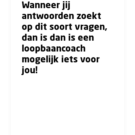
Wanneer jij
antwoorden zoekt
op dit soort vragen,
dan is dan is een
loopbaancoach
mogelijk iets voor
jou!
Professionele loopbaanadviseurs
Als je verandering wilt in je werk, advies over
je loopbaan of gewoonweg je werkplezier wilt
vergroten, dan kun je terecht bij onze ervaren
loopbaancoaches. Zij werken met jou aan een
persoonlijk toekomstplan. Creëer je eigen weg,
de coach zorgt voor individueel maatwerk!