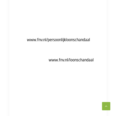
minder per uur. Dat betekent dat mijn
persoonlijke loonkloof duizenden euro’s per
jaar is. Dat moet toch anders kunnen?
Wil je weten wat jouw potentiële loonkloof
is? Check het
hier:
www.fnv.nl/persoonlijkloonschandaal
.
Laten we samen voor meer openheid en
eerlijkheid in beloning zorgen. Meer over deze
actie lees je hier:
www.fnv.nl/loonschandaal
.
Ik ben terug op 25 november en beantwoord
je e-mail dan zo snel mogelijk.
*Equal Pay Day is een jaarlijkse dag waarop
we stilstaan bij de loonkloof tussen vrouwen
en mannen. Op 24 november, Equal Pay Day,
heeft een gemiddelde man het volledige