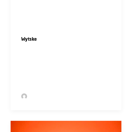
dan niet expliciet. En misschien moet je dat
inderdaad toch soms wél benoemen. Dat
zorgt gewoon voor bewustwording, waardoor
het beter wordt.”
Wytske
: “En dat is natuurlijk ook makkelijker
als er meer vrouwen zijn. Ik denk dat dat
misschien ook nog wel een verschil is met
toen jij begon. Dat ik het minder ervaar omdat
er echt wel meer vrouwen in de bouw werken
nu.”
by Jelle Nieuwenstein