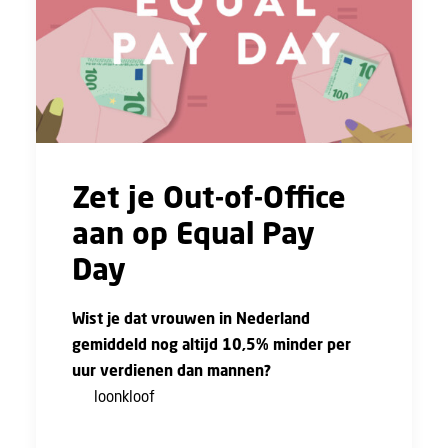
Zet je Out-of-Office
aan op Equal Pay
Day
Wist je dat vrouwen in Nederland
gemiddeld nog altijd 10,5% minder per
uur verdienen dan mannen?
De
loonkloof
is hardnekkig en zichtbaar in
vrijwel alle sectoren. Dit probleem los je niet
op met excuses, maar met concrete stappen