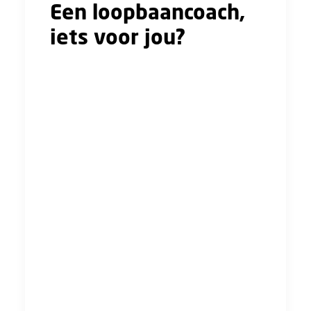
Een loopbaancoach,
iets voor jou?
Stel jij jezelf ook wel eens vragen als: Is dit
het? Wat zou ik nog meer kunnen? Hoe krijg ik
meer uitdaging in mijn werk? Wil ik de
komende jaren voor dit bedrijf blijven werken?
Hoe organiseer ik meer balans tussen werk en
privé?
Ook een opleiding volgen kan tot de opties
behoren, maar wat past er nou en hoe
combineer je zoiets? Met loopbaanadvies van
de FNV of Volandis word je geholpen om
achter de antwoorden op dit soort vragen te
komen.