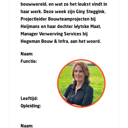
bouwwereld, en wat ze het leukst vindt in
haar werk. Deze week zijn Giny Steggink,
Projectleider Bouwteamprojecten bij
Heijmans en haar dochter Wytske Maat,
Manager Verwerving Services bij
Hegeman Bouw & Infra, aan het woord.
Naam:
Giny Steggink
Functie:
Projectleider
bouwteamproj
ecten bij
Heijmans
Leeftijd:
57
Opleiding:
HTS Civiele Techniek, Master Bedrijfskunde
Naam:
Wytske Maat