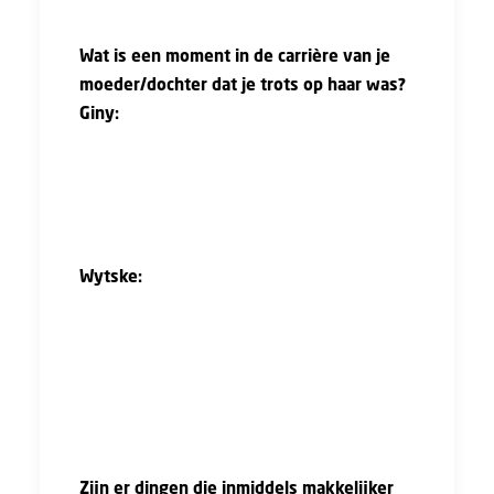
Wat is een moment in de carrière van je
moeder/dochter dat je trots op haar was?
Giny:
“Ik ben trots dat Wytske zich zo goed
staande houdt in een mannenwereld en
zichzelf blijft. Dat is niet altijd makkelijk. Je
moet je toch meer bewijzen als vrouw. Wytske
doet dat heel goed en maakt mooie stappen.”
Wytske:
“Wat ik mooi vind bij mijn moeder is
hoe ze in haar rol als projectleider de
samenwerking centraal stelt. Ze blijft rustig
en empathisch, en daardoor draaien projecten
beter. Daar kan ik veel van leren.”
Zijn er dingen die inmiddels makkelijker