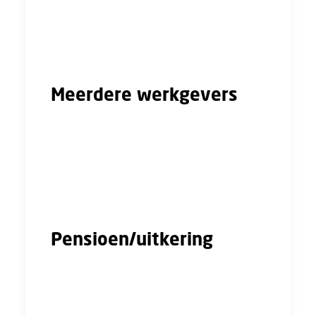
Ben je ZZP’er of freelancer? Dan kun je de
kosten voor het lidmaatschap van de vakbond
opvoeren als beroepskosten bij de aangifte
inkomensbelasting.
Meerdere werkgevers
Heb je dit jaar voor meerdere werkgevers
gewerkt? Geen probleem, want je kunt de
jaaropgave gewoon inleveren bij je huidige
werkgever. De gehele vergoeding wordt bij
die werkgever verrekend.
Pensioen/uitkering
Als je gepensioneerd bent of een uitkering
krijgt, dan kun je helaas geen gebruikmaken
van de regeling. De teruggave van een deel