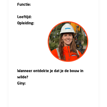
Functie:
Manager Verwerving Services bij
Hegeman Bouw & Infra
Leeftijd:
27
Opleiding:
Bestuurskunde
(bachelor) en
Bedrijfskunde
(master) aan
de Radboud
Universiteit
Wanneer ontdekte je dat je de bouw in
wilde?
Giny:
“Mijn vader werkte in de bouw. Als kind
ging ik in het weekend met hem mee,
bijvoorbeeld om te helpen de betonnen
vloeren weer nat te maken. Mijn opa had ook