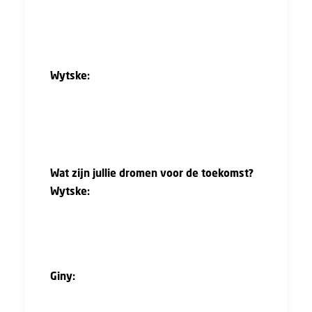
wat eerlijker. Als die vrouw van de directeur
destijds niet had gezegd dat hij mij moest
aannemen, was ik het niet geworden.”
Wytske:
“En meer bewustwording bij
directies: bespreek ambities en kansen ook
expliciet met je vrouwelijke medewerkers.”
Wat zijn jullie dromen voor de toekomst?
Wytske:
“Ooit een directiefunctie bekleden.
Met mijn achtergrond kan ik juist daar
bijdragen aan strategie en verandering in de
bouw.”
Giny:
“Nog grotere projecten leiden waarin
samenwerking centraal staat. Vroeger had ik
misschien een eigen bureau willen starten,