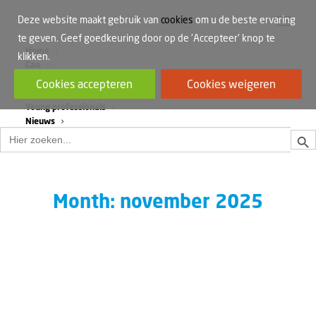
Deze website maakt gebruik van
cookies
om u de beste ervaring
te geven. Geef goedkeuring door op de 'Accepteer' knop te
Home
klikken.
Cao
Werkdruk
Cookies accepteren
Cookies weigeren
Vrouwen in de bouw
Young professionals
Nieuws
Zoek
Zoek
naar:
Month: november 2025