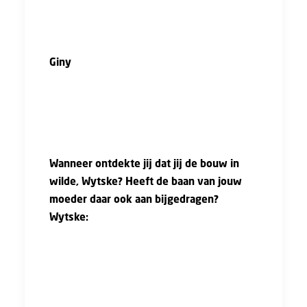
voor ik me kon aanmelden zei iemand al: ‘Oh,
de studenten moeten de andere kant op.’
Giny
: Toch heb ik over het algemeen
positieve ervaringen gehad. Als je inhoudelijk
sterk bent, accepteren ze je. Soms had ik zelfs
het gevoel dat het een voordeel was – je valt
op en mensen onthouden je sneller.”
Wanneer ontdekte jij dat jij de bouw in
wilde, Wytske? Heeft de baan van jouw
moeder daar ook aan bijgedragen?
Wytske:
“Zeker. Ik heb bestuurs- en
bedrijfskunde gestudeerd, dus technisch lag
niet voor de hand. Maar omdat mijn ouders
beiden in de bouw werkten, kreeg ik er thuis
al veel van mee. Mijn eerste bijbaan was bij
mijn vader op een groot infra project in