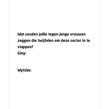
maar dat zie ik nu meer als iets voor de
volgende generatie.”
Wat zouden jullie tegen jonge vrouwen
zeggen die twijfelen om deze sector in te
stappen?
Giny:
“Gewoon doen! Het is een prachtige
sector met veel kansen.”
Wytske:
“Ja, de bouw is divers, dynamisch en
belangrijk voor de toekomst. Er is altijd wel
een rol die bij je past – ook als je geen
technische opleiding hebt.”