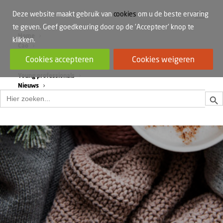
Deze website maakt gebruik van
cookies
om u de beste ervaring
te geven. Geef goedkeuring door op de 'Accepteer' knop te
Home
klikken.
Cao
Werkdruk
Cookies accepteren
Cookies weigeren
Vrouwen in de bouw
Young professionals
Nieuws
Zoek
Zoek
naar: