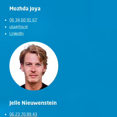
Mozhda Joya
06 34 60 91 67
uta@fnv.nl
LinkedIn
Jelle Nieuwenstein
06 23 70 89 43