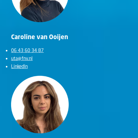
Caroline van Ooijen
06 43 60 34 87
uta@fnv.nl
LinkedIn