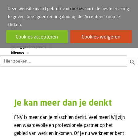
Deze website maakt gebruik van
cookies
om u de beste ervaring
te geven. Geef goedkeuring door op de 'Accepteer' knop te
Home
klikken.
Cao
Werkdruk
Cookies accepteren
Cookies weigeren
Vrouwen in de bouw
Young professionals
Nieuws
Zoek
Zoek
naar:
Je kan meer dan je denkt
FNV is meer dan je misschien denkt. Veel meer! Wij zijn
een waardevolle en professionele partner op het
gebied van werk en inkomen. Of je nu werknemer bent