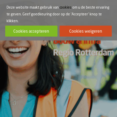
Deze website maakt gebruik van
cookies
om u de beste ervaring
te geven. Geef goedkeuring door op de 'Accepteer' knop te
klikken.
Cookies accepteren
Cookies weigeren