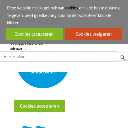
Deze website maakt gebruik van
cookies
om u de beste ervaring
te geven. Geef goedkeuring door op de 'Accepteer' knop te
Home
klikken.
Cao
Werkdruk
Cookies accepteren
Cookies weigeren
Vrouwen in de bouw
Young professionals
Nieuws
Zoek
Zoek
naar:
Cookies accepteren