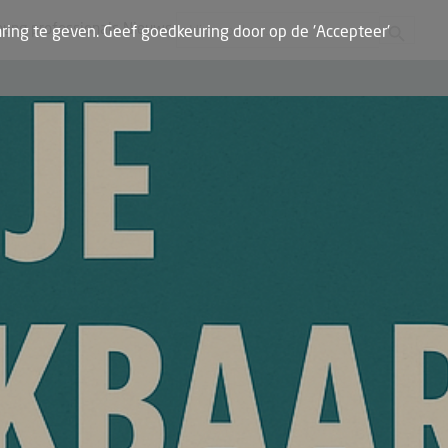
Zoekknop
Zoek naar:
oung professionals
Nieuws
ring te geven. Geef goedkeuring door op de 'Accepteer'