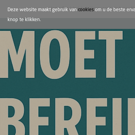
Home
Cao
Werkdruk
Vrouwen in de bouw
Y
Deze website maakt gebruik van
cookies
om u de beste erva
knop te klikken.