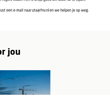
rust een e-mail naar
uta@fnv.nl
en we helpen je op weg.
r jou