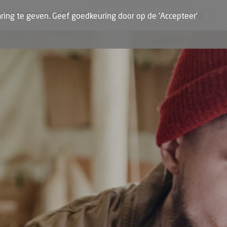
Zoekknop
Zoek naar:
oung professionals
Nieuws
ring te geven. Geef goedkeuring door op de 'Accepteer'