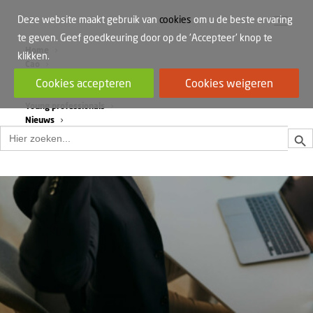
Deze website maakt gebruik van
cookies
om u de beste ervaring
te geven. Geef goedkeuring door op de 'Accepteer' knop te
Home
klikken.
Cao
Werkdruk
Cookies accepteren
Cookies weigeren
Vrouwen in de bouw
Young professionals
Nieuws
Zoek
Zoek
naar: