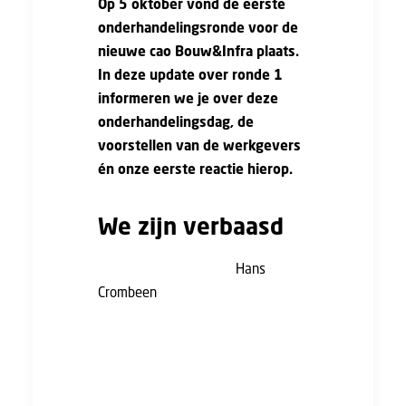
Op 5 oktober vond de eerste
onderhandelingsronde voor de
nieuwe cao Bouw&Infra plaats.
In deze update over ronde 1
informeren we je over deze
onderhandelingsdag, de
voorstellen van de werkgevers
én onze eerste reactie hierop.
We zijn verbaasd
Eerste onderhandelaar
Hans
Crombeen
naar aanleiding van
deze eerste onderhandelingsronde:
“De eerste ronde verliep in een
goede sfeer. Wel zijn we erg
verbaasd dat werkgevers