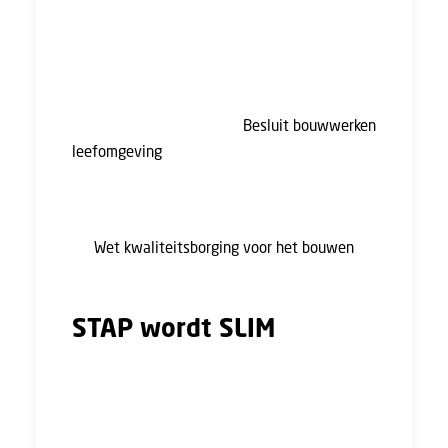
Omgevingswet, die alle regels rondom de
leefomgeving moet versimpelen, dit jaar van
start gegaan.
Bij de invoering van deze nieuwe
Omgevingswet is ook het
Besluit bouwwerken
leefomgeving
(Bbl) afgelopen januari in
werking getreden. Dat is de opvolger van het
Bouwbesluit 2012.
De
Wet kwaliteitsborging voor het bouwen
(Wkb) gaat stapsgewijs in.
STAP wordt SLIM
De scholingssubsidie STAP stopt in 2024. Van
het bedrag dat hierdoor vrijkomt (147 miljoen
euro) gaat 73,5 miljoen euro naar de