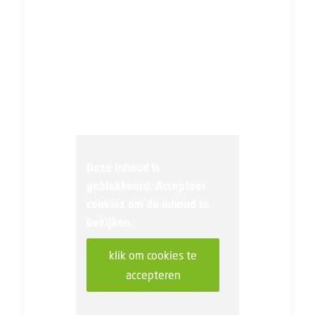
(werknemersorganisaties) en de
betreffende werkgever of
werkgeversorganisaties. Als lid
van de vakbond kun je meepraten
tijdens bijeenkomsten of panels.
Meebeslissen gaat via een
ledenraadpleging.
Deze inhoud is
geblokkeerd. Accepteer
cookies om de inhoud te
bekijken.
klik om cookies te
accepteren