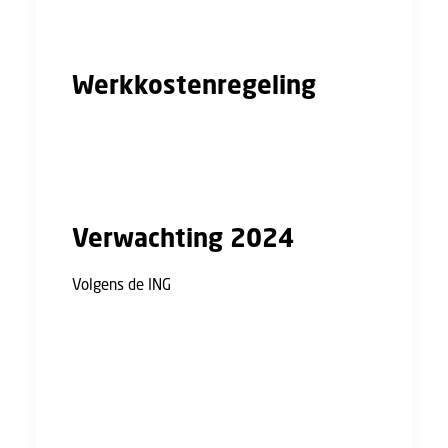
scholingssubsidie SLIM in de periode 2024-
2027.
Werkkostenregeling
De eerste schijf van de vrije ruimte van de
werkkostenregeling wordt verlaagd van 3
procent in 2023, naar 1,92 procent in 2024.
Verwachting 2024
Volgens de ING
is de bouwsector in 2023 met
3 procent gegroeid, maar zal er sprake zijn van
een krimp in 2024. Deze krimp wordt geschat
op -2,5 procent.
De ING ziet dat de meeste bouwbedrijven er
na jaren van grote groei er nog steeds goed