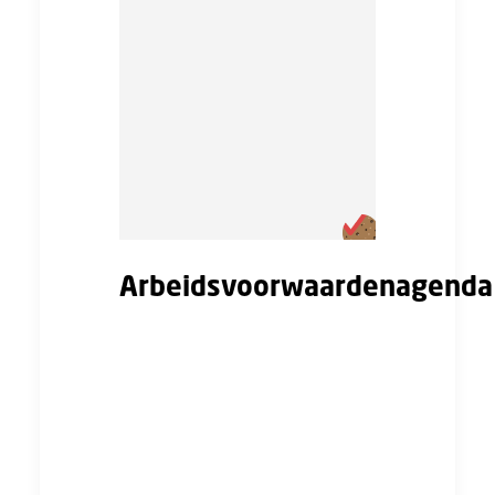
Arbeidsvoorwaardenagenda
Het Ledenparlement van de FNV
stelt jaarlijks een
arbeidsvoorwaardenagenda vast.
Dit vormt de basis van alle cao-
onderhandelingen. Hierin worden
de hoofdpunten bepaald waarmee