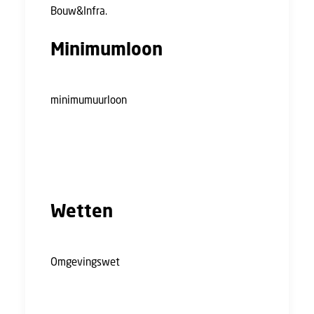
Bouw&Infra.
Minimumloon
Per 1 januari gaat in heel het land het
minimumuurloon
in. De wettelijk
voorgeschreven minimum dag-, week-, en
maandlonen verdwijnen. Hierdoor verdienen
werknemers met een minimumloon altijd
hetzelfde uurloon.
Wetten
Afgelopen jaar werd er ingestemd met de
Omgevingswet
op 1 januari 2024, maar deze
instemming werd vrij vlot weer ingetrokken.
Ondanks aanhoudende weerstand is de