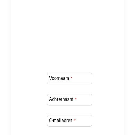
Blijf op de
hoogte van het
cao-traject!
Voornaam
*
Achternaam
*
E-mailadres
*