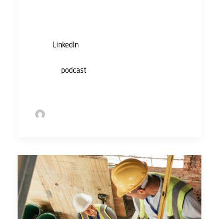
Wil je graag weten hoe je werkdruk het beste
kan aanpakken? Houd dan deze website of
onze
LinkedIn
in de gaten. Binnenkort hoor je
hier meer over. Ondertussen kun je luisteren
naar de
podcast
over werkdruk in de
bouwsector.
by Sofie Bolder