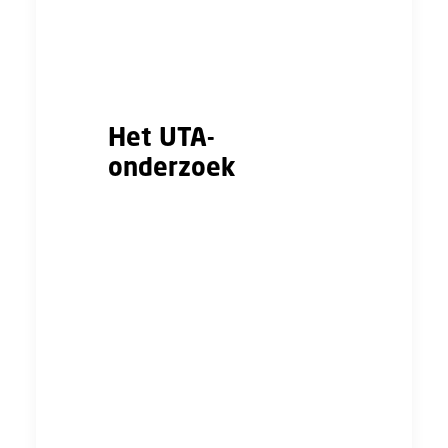
aangeven zich niet te herkennen in
de uitkomsten van de grote UTA-
enquête die cao-partijen in
gezamenlijkheid hebben uitgezet.”
Het UTA-
onderzoek
Het UTA-onderzoek, uitgevoerd
door onafhankelijk
onderzoeksbureau Berenschot, is
maar liefst door 662 werkgevers
en 2.099 werknemers ingevuld.
Met deze aantallen hebben de
betrokken cao-partijen en
Berenschot de enquête-resultaten
als representatief vastgesteld. Om
die reden zijn we nu verbaasd dat