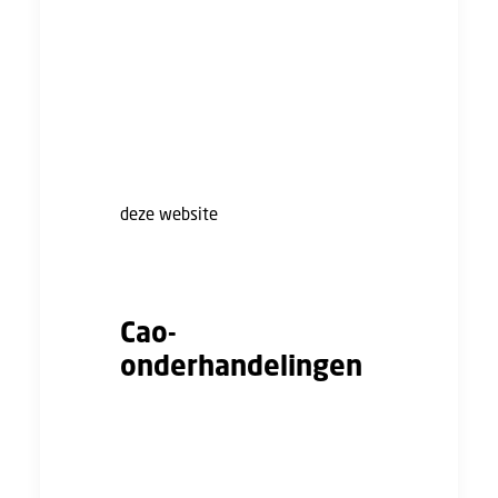
om de cao voor de gehele
bedrijfstak te laten gelden. Zo’n
cao wordt dan algemeen
verbindend verklaard (AVV), zoals
vaak het geval is met de cao
Bouw&Infra. Een werkgever kan
soms vrijstelling voor de AVV. Op
deze website
kun je zien of een
cao algemeen verbindend is
verklaard.
Cao-
onderhandelingen
Cao’s komen tot stand door
onderhandelingen tussen de
vakbonden