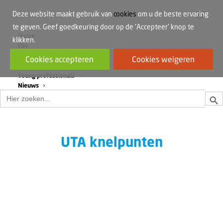
Deze website maakt gebruik van
cookies
om u de beste ervaring
te geven. Geef goedkeuring door op de 'Accepteer' knop te
Home
klikken.
Cao
Werkdruk
Cookies accepteren
Cookies weigeren
Vrouwen in de bouw
Young professionals
Nieuws
Zoek
Zoek
naar:
UTA knelpunten