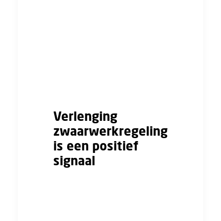
de werkgeversorganisaties
aangeven zich niet in de resultaten
te herkennen. We gaan er vanuit
dat in de volgende
onderhandelingsronden de
uitkomsten én de oplossingen
besproken worden.
Verlenging
zwaarwerkregeling
is een positief
signaal
De werkgevers geven aan dat ook
zij de zwaarwerkregeling willen
verlengen. De zwaarwerkregeling