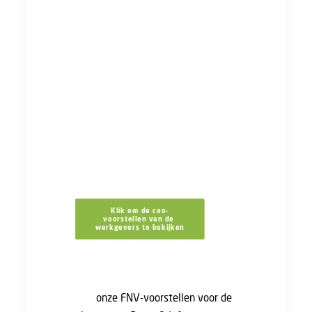
bestaat sinds 2021 en had een
einddatum. Dit is een positief en
belangrijk signaal. Wel hebben we
vanuit de FNV ook andere wensen
om de zwaarwerkregeling te
verbeteren.
Via de links hieronder kun je alle
voorstellen lezen, zowel die van de
werkgevers, als die van de FNV.
Klik om de cao-
voorstellen van de 
werkgevers te bekijken
In dit eerdere nieuwsbericht lees je
wat
onze FNV-voorstellen voor de