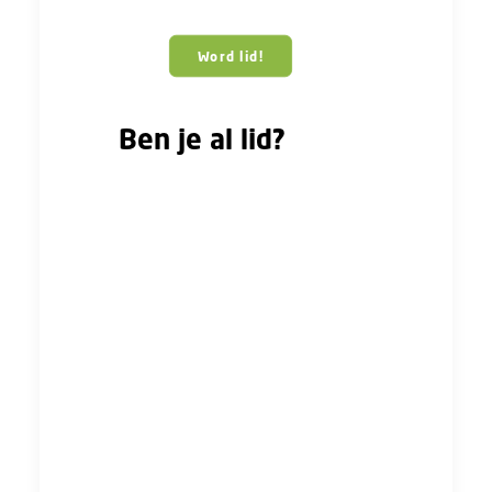
Word lid!
Ben je al lid?
Nodig dan jouw collega’s uit om lid
te worden van de FNV! Worden ze
lid? Dan ontvang jij van ons 10
euro! Mooi meegenomen, toch?
Vul onderstaand formulier in
wanneer je op de hoogte gehouden
wilt worden van het lopende cao-
traject.