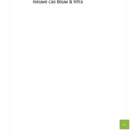
nieuwe cao Bouw & Infra
zijn.
Wil je op de hoogte blijven van het
cao-traject? Meld je hieronder aan
voor de nieuwsbrief!
Blijf op de
hoogte en
meld je aan
voor de
nieuwsbrief!