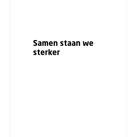
arbeidsvoorwaarden uit deze cao
komen te vervallen. De afspraken
blijven van kracht totdat er een
nieuwe cao wordt afgesloten.
Samen staan we
sterker
Hoe meer mensen lid zijn van de
vakbond, hoe sterker de
onderhandelingspositie is. Als lid
kan je meepraten en -beslissen
over je cao, de
arbeidsvoorwaardenagenda. Ook
kan je deelnemen aan acties
wanneer cao-partijen er niet uit
komen.