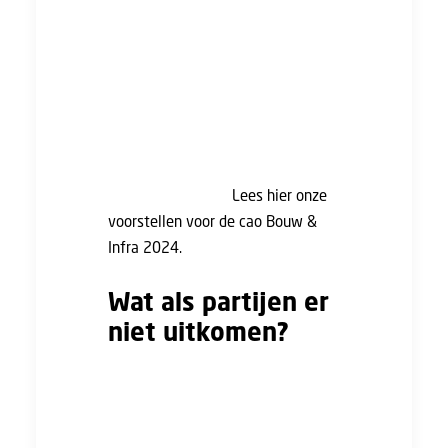
in elke cao het verschil gemaakt
moet worden. Bijvoorbeeld hoeveel
de lonen moeten stijgen.
Daarnaast is er ruimte om zaken te
regelen die in de sector spelen. Zo
speelt dit jaar het UTA-onderzoek
een grote rol tijdens de cao-
onderhandelingen.
Lees hier onze
voorstellen voor de cao Bouw &
Infra 2024.
Wat als partijen er
niet uitkomen?
Wanneer er niet op tijd een nieuwe
cao wordt afgesloten, verloopt de
oude cao. Dit betekent niet dat de