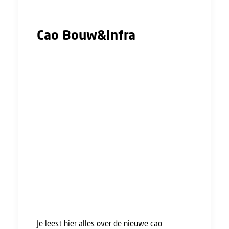
opzichte van vorig jaar.
Cao Bouw&Infra
Op 1 januari 2024 is de nieuwe cao
Bouw&Infra ingegaan. Dat betekent dat de
lonen per die datum met 3,5 procent en vijftig
euro per maand stijgen. In juli komt dezelfde
verhoging nog een keer. In totaal komt dit
neer op zo’n 10 procent loonstijging.
Andere belangrijke veranderingen binnen de
cao zijn dat de uitvoerder vanaf nu ook
aanmerking komt voor de zwaarwerkregeling,
en dat er weer een onderzoek naar de
arbeidsvoorwaarden voor UTA-medewerkers.
Je leest hier alles over de nieuwe cao