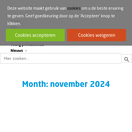
Deze website maakt gebruik van
cookies
om u de beste ervaring
te geven. Geef goedkeuring door op de 'Accepteer' knop te
Home
klikken.
Cao
Werkdruk
Cookies accepteren
Cookies weigeren
Vrouwen in de bouw
Young professionals
Nieuws
Zoek
Zoek
naar:
Month: november 2024