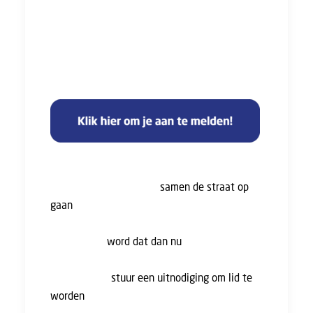
is afgesproken, wat de zwaarwerkregeling
voor jou betekent, en hoe het nu verder gaat.
Heb je vragen of wil je meer weten over
vroegpensioen voor zwaar werk?
Het is nu nogmaals duidelijk dat we veel
kunnen bereiken als we
samen de straat op
gaan
en in actie komen. De vakbond ben jij;
hoe meer leden, hoe sterker je staat. Ben je
nog niet lid,
word dat dan nu
! En heb je een
collega die nog geen lid is van de FNV, dit is
het moment:
stuur een uitnodiging om lid te
worden
.