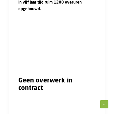
in vijf jaar tijd ruim 1200 overuren
opgebouwd.
Na het einde van zijn dienstverband vordert
de uitvoerder de niet uitbetaalde overuren
van zijn werkgever. De uitvoerder stelt dat hij
in totaal 1.213,14 overuren heeft gemaakt op
basis van de aan hem verstrekte
rittenregistratie en vordert een bedrag van €
36.334,36 aan achterstallig loon plus de
wettelijke verhoging en wettelijke rente.
Geen overwerk in
contract
De uitvoerder heeft een salaris van € 4.750
euro per maand, exclusief vakantietoeslag en
andere extra’s. Volgens zijn contract werkte