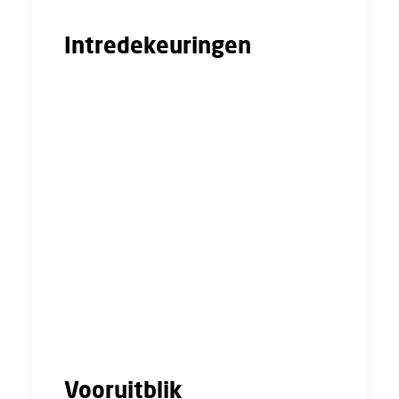
Intredekeuringen
Werkgevers hebben een voorstel gedaan om
te kijken naar de zin en onzin van
intredekeuringen. Dit zijn keuringen die
bouwplaatsmedewerkers moeten ondergaan
voordat ze mogen beginnen in de sector. We
hebben een notitie ontvangen van de
ondersteuning van cao partijen. Eén van de
conclusies is dat het nog maar weinig
voorkomt dat mensen daadwerkelijk naar de
keuring gaan. Werkgevers gaan voor de
volgende keer een concreter voorstel op
papier zetten.
Vooruitblik