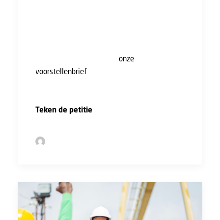
Het is tijd voor een eerlijke overwerkregeling
voor UTA. Elk uur telt! Wij hebben dit
onderwerp opgenomen in
onze
voorstellenbrief
voor de nieuwe cao
Bouw&Infra, maar we staan sterker als we
samen duidelijk maken dat het genoeg is.
Teken de petitie
!
by Sofie Bolder