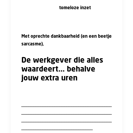
Bedankt voor jullie
tomeloze inzet
. Zonder
jullie zouden we nooit zulke winsten kunnen
boeken.
Met oprechte dankbaarheid (en een beetje
sarcasme),
De werkgever die alles
waardeert... behalve
jouw extra uren
______________________________________
______________________________________
______________________________________
______________________________