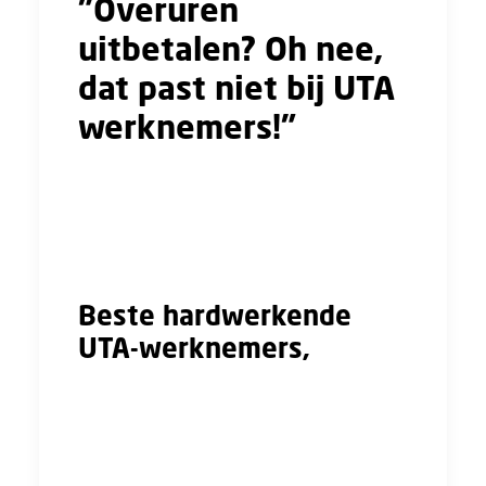
"Overuren
uitbetalen? Oh nee,
dat past niet bij UTA
werknemers!"
Een sarcastisch relaas vanuit de
directiekamer
Beste hardwerkende
UTA-werknemers,
Wat geweldig dat jullie dag in, dag uit alles
geven voor het succes van ons bedrijf. Echt,
we waarderen jullie inzet enorm. Zó enorm
zelfs dat we besloten hebben: Overuren en