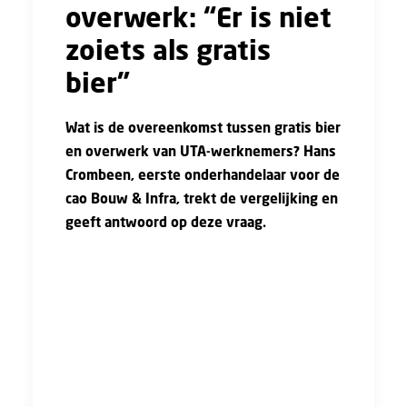
overwerk: “Er is niet
zoiets als gratis
bier”
Wat is de overeenkomst tussen gratis bier
en overwerk
van UTA-werknemers
?
Hans
Crombeen
, e
erste onderhandelaar voor de
cao Bouw & Infra
, trekt de vergelijking
en
geeft antwo
ord op deze vraag
.
Hans Crombeen: "
Jaren geleden, als we
bijeenkomsten
organis
eerden
waar veel
mensen naar
toe moesten komen, was er altijd
wel iemand die riep: '
Gratis bier op de
uitnodiging
!'
En dat
zal
er in veel gevallen
best voor gezorgd hebben dat de opkomst
hoog
was. De inhoudelijke discussie
s
zullen er