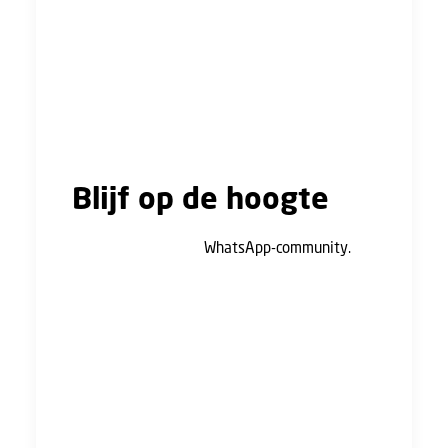
Volgende week vinden er twee
onderhandelingsronden plaats, op 2 december
en op 6 december. Drukke week! Ook voor de
volgende keer wens ik weer dat we het over
een UTA-onderwerp gaan hebben!"
Blijf op de hoogte
Meld je aan voor de
WhatsApp-community.
Daar ontvang je de belangrijkste updates
direct op je telefoon. Inmiddels hebben we
ook twee keer een discussie had over cao-
onderwerpen in de community: eentje over
ziekte en eentje over overwerk. Praat je de
volgende keer mee? Jouw mening is heel
waardevol voor ons en het cao-proces!