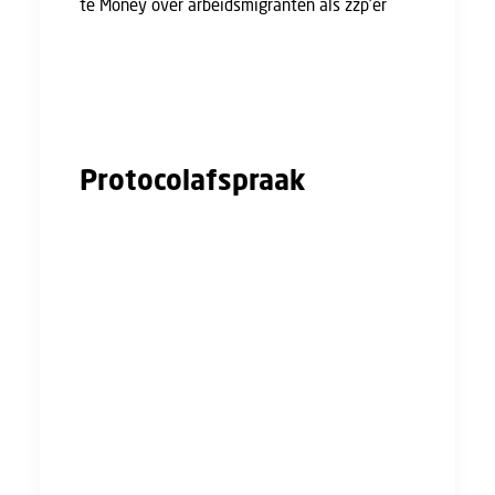
te Money over arbeidsmigranten als zzp’er
. De
strekking van onze inzet is dat de lange
ketens van onderaanneming en uitbesteding
inde bouw leiden tot onwenselijke gevolgen,
zowel voor werkgevers als voor werknemers.
Protocolafspraak
In andere landen, zoals Spanje en België, en
soms in steden, zoals Kopenhagen en Oslo,
zijn er hierin al beperkingen opgelegd, en met
succes! Het idee is nu dat de cao-partijen
samen met de overheid gaan kijken naar hoe
dit ook in Nederland kan worden gedaan. We
hebben als bonden onder andere de volgende
uitgangspunten op papier gezet:
Onderaanneming wordt beperkt tot drie