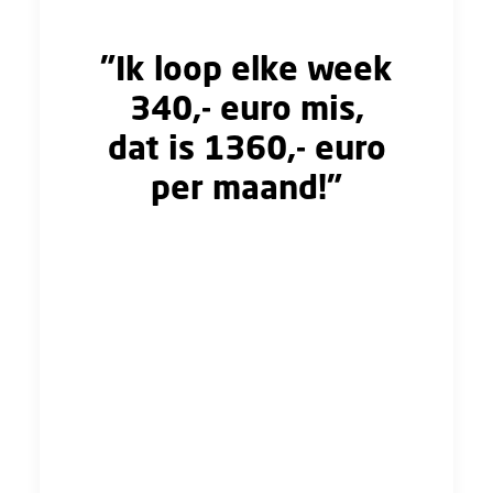
gewoon zwaar.”
"Ik loop elke week
340,- euro mis,
dat is 1360,- euro
per maand!"
"Ik maak per week gemiddeld 20 overuren. Ik
krijg geen vergoeding voor de overuren die ik
maak. Financieel loop ik hierdoor elke week
340,- euro mis, dat is 1360,- euro per maand!
Ik ben en blijf gemotiveerd om mijn werk te
doen, maar de lange dagen, de mentale en
fysieke belasting, en het gebrek aan
vergoeding beginnen wel steeds zwaarder en
uitdagender te worden."