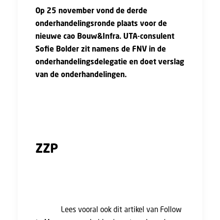
Op 25 november vond de derde
onderhandelingsronde plaats voor de
nieuwe cao Bouw&Infra. UTA-consulent
Sofie Bolder zit namens de FNV in de
onderhandelingsdelegatie en doet verslag
van de onderhandelingen.
Sofie Bolder: “De starttijd van deze
onderhandelingsronde was om 13:00
vanmiddag. Een korte dag dus.
ZZP
Tijdens de volgende ronde hebben de
vakbonden aangeboden twee protocol-
teksten op papier te zetten over de inzet van
zzp’ers.
Lees vooral ook dit artikel van Follow