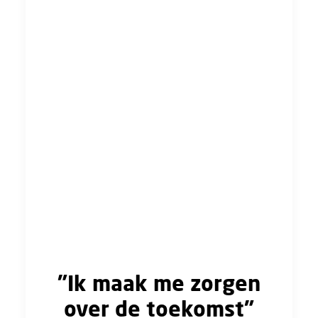
die liever anoniem wil blijven. Deze UTA’er is
nu twee jaar werkzaam als uitvoerder en
ervaart de zwaarte van zijn functie.
"De dagen zijn lang en intensief. Ik moet om
zes uur op locatie zijn, dus mijn wekker gaat
elke ochtend al om half vijf. Gemiddeld ben ik
pas rond zes uur ’s avonds weer thuis. Ik heb
de situatie besproken met mijn werkgever,
maar zonder resultaat. Ik krijg te horen: 'dit
hoort bij je functie'. Wat me het meest
dwarszit is dat ik al die uren moet maken om
het werk goed te kunnen doen, maar ik krijg er
niet naar betaald.”
"Ik maak me zorgen
over de toekomst"