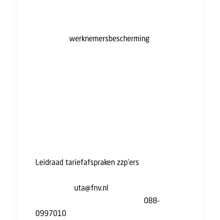
zzp’ers die feitelijk hetzelfde werk doen als
werknemers in loondienst, waarmee zij de
wettelijke
werknemersbescherming
omzeilen.
De eerder genoemde leidraad biedt zzp’ers
inzicht in de mogelijkheden voor gezamenlijk
onderhandelen over beloning en
arbeidsvoorwaarden. Op deze manier hoopt
de ACM de positieve gevolgen van de zzp-
groei te behouden, en de negatieve te
verminderen.
De uitgebreide informatie staat in de
Leidraad tariefafspraken zzp’ers
. Heb je hulp
nodig of kom je er niet uit? Je kunt een mail
sturen naar
uta@fnv.nl
, of contact opnemen
met FNV ZZP door te bellen naar
088-
0997010
.