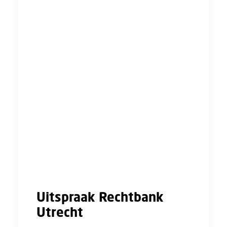
‘verplichte scholing’ moet worden verstaan.
Onze wet kende voor de invoering van de
Wtva al een algemene scholingsplicht,
geregeld in artikel 7:611a lid 1 van het
Burgerlijk Wetboek, die als zo’n wettelijke
verplichting moet worden gezien. Dat wil
zeggen dat een werkgever scholing moet
aanbieden die noodzakelijk is voor de
uitoefening van de functie van de werknemer.
De kosten van de scholing rusten dan op de
werkgever. Een studieovereenkomst of -
beding met andere afspraken is dus niet
geldig.
Uitspraak Rechtbank
Utrecht