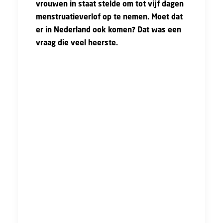
vrouwen in staat stelde om tot vijf dagen
menstruatieverlof op te nemen. Moet dat
er in Nederland ook komen? Dat was een
vraag die veel heerste.
Om een goed beeld te krijgen van wat de
werknemers in Nederland vinden van
menstruatieverlof heeft FNV een enquête
afgenomen onder bijna 3000 jongeren
mensen onder de 35 jaar.
Wat blijkt? Van de jonge mensen die
menstrueren, geeft 89 procent aan hun werk
minder goed te doen in die periode van de
maand. Maar echt ziekmelden doet slechts 7
procent regelmatig en 39 procent heel af en
toe.