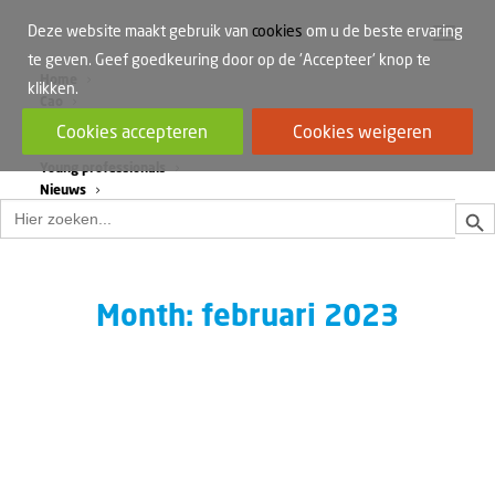
Deze website maakt gebruik van
cookies
om u de beste ervaring
te geven. Geef goedkeuring door op de 'Accepteer' knop te
Home
klikken.
Cao
Werkdruk
Cookies accepteren
Cookies weigeren
Vrouwen in de bouw
Young professionals
Nieuws
Zoek
Zoek
naar:
Month: februari 2023