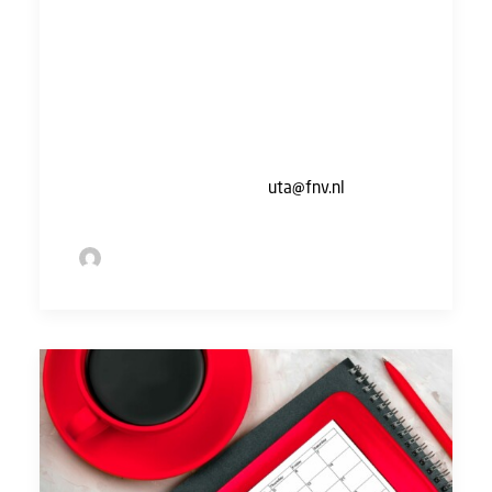
verboden.
Liefde op de werkvloer kan heel spannend
zijn, maar is dus niet meteen een reden voor
ontslag. Heb je vragen over jouw situatie of
wil je advies over hoe je moet handelen?
Stuur dan een e-mail naar
uta@fnv.nl
.
by Sofie Bolder