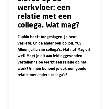
werkvloer: een
relatie met een
collega. Wat mag?
Cupido heeft toegeslagen. Je bent
verliefd. En de ander ook op jou. YES!
Alleen jullie zijn collega’s. Wat nu? Mag dit
wel? Moet je dit aan leidinggevenden
vertellen? Hoe werkt een relatie op het
werk? En hoe behoud je ook een goede
relatie met andere collega’s?
Om meteen het verlossende woord te geven:
je werkgever mag de relatie niet verbieden.
Dit zou namelijk betekenen dat je werkgever
zich inlaat in jouw privéleven, en dat mag