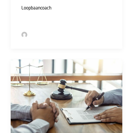
Loopbaancoach
biedt diverse
loopbaanbegeleidingstrajecten aan.
by Sofie Bolder