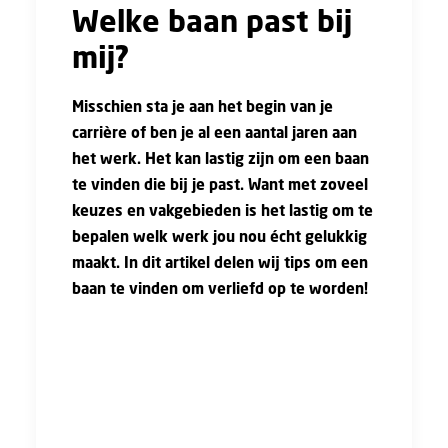
Welke baan past bij
mij?
Misschien sta je aan het begin van je
carrière of ben je al een aantal jaren aan
het werk. Het kan lastig zijn om een baan
te vinden die bij je past. Want met zoveel
keuzes en vakgebieden is het lastig om te
bepalen welk werk jou nou écht gelukkig
maakt. In dit artikel delen wij tips om een
baan te vinden om verliefd op te worden!
Het vinden van een baan die bij je past, is
belangrijk om voldoening en energie uit je
werk te halen. We werken gemiddeld 35 tot
41 uur per week. Het zou vervelend zijn als je
het al die uren niet naar je zin hebt.