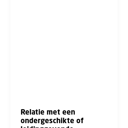
niet. Dit volgt onder andere uit het Europese
recht op privacy voor werknemers en recht op
vrije partnerkeuze.
Toch heeft de werkgever wel mogelijkheden
om regels op te stellen. De werkgever kan
namelijk samen met jou regels afspreken of
een gedragscode opstellen. In zo’n
gedragscode kan onder andere staan dat je
verplicht bent ok een relatie op de werkvloer
te melden, maar ook regels over welk gedrag
verwacht wordt in deze situatie, en of er een
overplaatsing naar een andere afdeling
verwacht kan worden.
Relatie met een
ondergeschikte of