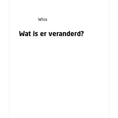
januari 2023 heeft de Rechtbank Utrecht zich
voor het eerst uitgesproken over een kwestie
rondom de
Wtva
.
Wat is er veranderd?
Voor we het hebben over de uitspraak van de
Rechtbank Utrecht gaan we een paar stappen
terug.
Met de inwerkingtreding van de Wtva moeten
werkgevers verplichte scholing kosteloos
aanbieden. Het gaat om scholing die verplicht
moet worden aangeboden op grond van de
wet of cao. Je mag geen afwijkende afspraken
maken; die zijn nietig. In de praktijk blijkt dat
het vooral onduidelijk is wat er onder