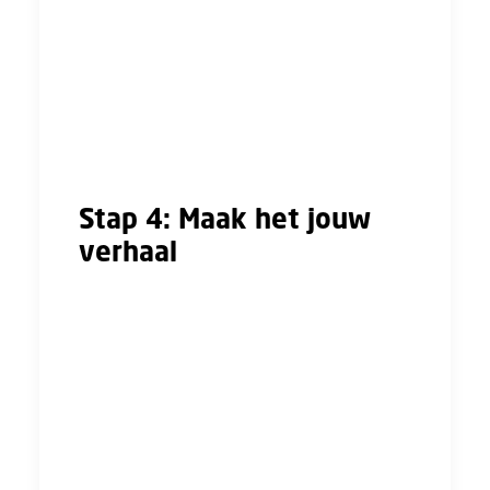
mensen of met cijfertjes? Hoelang wil je
reizen naar je werk? Als geld geen rol zou
spelen, welke baan zou je dan hebben?
Probeer ook te visualiseren hoe het voelt als
je jouw droombaan hebt gevonden. Wat
maakt dan dat het jouw droombaan is?
Stap 4: Maak het jouw
verhaal
Als je alle voorgaande stappen hebt
doorlopen, kun je deze punten samenvoegen
tot een lopend verhaal. Dit is jouw Persoonlijk
Profiel, waarin jouw droombaan staat
beschreven. Dit is jouw verhaal. Je kan dit
gebruiken voor het schrijven van je
sollicitatiebrieven, je elevator pitch, of korte