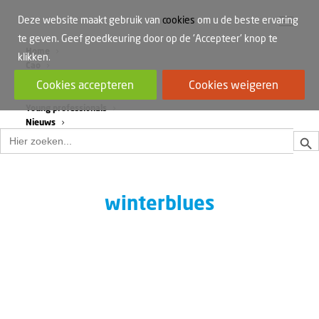
Deze website maakt gebruik van
cookies
om u de beste ervaring
te geven. Geef goedkeuring door op de 'Accepteer' knop te
Home
klikken.
Cao
Werkdruk
Cookies accepteren
Cookies weigeren
Vrouwen in de bouw
Young professionals
Nieuws
Zoek
Zoek
naar:
winterblues