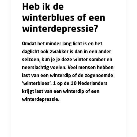
Heb ik de
winterblues of een
winterdepressie?
Omdat het minder lang licht is en het
daglicht ook zwakker is dan in een ander
seizoen, kun je je deze winter somber en
neerslachtig voelen. Veel mensen hebben
last van een winterdip of de zogenoemde
‘winterblues’. 1 op de 10 Nederlanders
krijgt last van een winterdip of een
winterdepressie.
Op het eerste gezicht lijken een winterdip en
een winterdepressie op elkaar. Ze komen
beide veel vaker voor als de dagen korter
worden, zijn allebei hartstikke vervelend, en