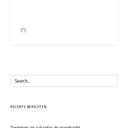
en te dagdromen over de zomer, komt de
lente een stuk sneller dichterbij.
by Sofie Bolder
RECENTE BERICHTEN
Zorgeloos op vakantie: de overdracht