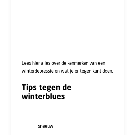
Als je door de depressie (bang bent dat je
binnenkort) niet in staat bent om je werk uit
te kunnen voeren, kun je contact opnemen
met de bedrijfsarts. Dit contact is
vertrouwelijk. De bedrijfsarts kan je
persoonlijk advies geven met betrekking tot
jouw situatie.
Lees hier alles over de kenmerken van een
winterdepressie en wat je er tegen kunt doen.
Tips tegen de
winterblues
Is het geen winterdepressie maar kun je wel
een opkikker gebruiken deze winter? Nu de
kans op
sneeuw
en daarmee sneeuwpret
alsmaar afneemt, kun je hier nog wat tips