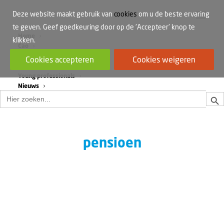
Deze website maakt gebruik van
cookies
om u de beste ervaring
te geven. Geef goedkeuring door op de 'Accepteer' knop te
Home
klikken.
Cao
Werkdruk
Cookies accepteren
Cookies weigeren
Vrouwen in de bouw
Young professionals
Nieuws
Zoek
Zoek
naar:
pensioen