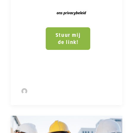
klikken op de link in de
voettekst van onze e-
mails.
ons privacybeleid
Stuur mij
de link!
Phone
Number
*
by Sofie Bolder