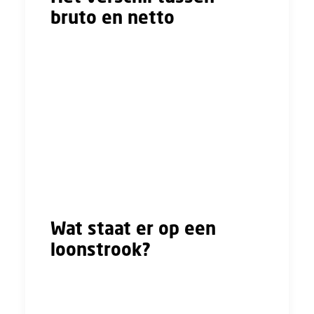
bruto en netto
Je brutoloon is het totale salaris dat je hebt
verdiend voordat er belastingen en premies
worden ingehouden. Van dit bedrag gaan
bijvoorbeeld loonheffing en pensioenpremie
af.
Wat er daarna overblijft is je nettoloon. Dit is
het bedrag dat je daadwerkelijk op je
bankrekening ontvangt.
Wat staat er op een
loonstrook?
Iedere loonstrook ziet er anders uit, maar een
aantal onderdelen moeten altijd vermeld