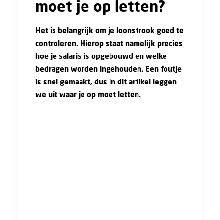
moet je op letten?
Het is belangrijk om je loonstrook goed te
controleren. Hierop staat namelijk precies
hoe je salaris is opgebouwd en welke
bedragen worden ingehouden. Een foutje
is snel gemaakt, dus in dit artikel leggen
we uit waar je op moet letten.
Een loonstrook is het overzicht van je salaris.
Je krijgt elke maand, of elke vier weken, loon
op je rekening gestort. Dat bedrag bestaat uit
verschillende onderdelen. Op je loonstrook zie
je bijvoorbeeld:
Je brutoloon,
Toeslagen en vergoedingen,
Inhoudingen zoals belasting en