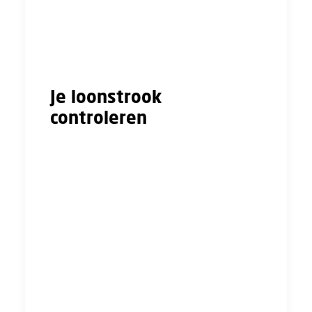
loonheffingskorting. Let wel op: je mag de
loonheffingskorting maar bij één werkgever
laten toepassen, ook als je meerdere
werkgevers hebt.
Je loonstrook
controleren
Pak je arbeidscontract er eens bij en
controleer ook de cao of het bedrijfsreglement
als die van toepassing zijn. Vergelijk deze
documenten met je loonstrook.
Controleer bijvoorbeeld:
klopt het brutoloon?
zijn toeslagen goed verwerkt?
staat het juiste aantal uren vermeld?