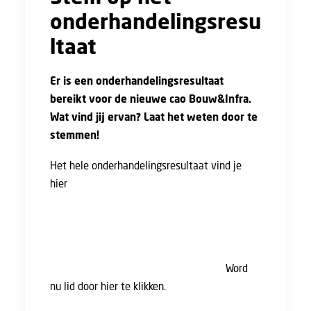
onderhandelingsresu
ltaat
Er is een onderhandelingsresultaat
bereikt voor de nieuwe cao Bouw&Infra.
Wat vind jij ervan? Laat het weten door te
stemmen!
Het hele onderhandelingsresultaat vind je
hier
. De cao-commissie adviseert positief over
dit resultaat. Iedereen mag stemmen, maar
jouw stem telt alleen mee als je lid bent.
Nog geen lid? Dit is het moment om je aan te
sluiten en te zorgen dat jou stem telt!
Word
nu lid door hier te klikken.
Je stem is geldig
zodra je de bevestiging van je lidmaatschap