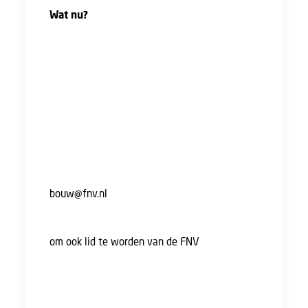
Wat nu?
Dit resultaat is een goed begin. Bedankt voor
jouw stem en bijdrage voor een goede cao!
Blijf betrokken, want alleen samen kunnen we
meer bereiken. Heb je vragen over de nieuwe
cao? Stel ze gerust. We blijven natuurlijk
werken aan verdere verbeteringen
bijvoorbeeld op het gebied van
arbeidsvoorwaarden, veilig en gezond werken
en werkdruk. Stuur een e-mail naar
bouw@fnv.nl
en vertel wat jij belangrijk vindt.
Samen staan we sterker! Nodig je collega’s uit
om ook lid te worden van de FNV
, zodat we bij
de volgende onderhandelingen nóg sterker
staan.