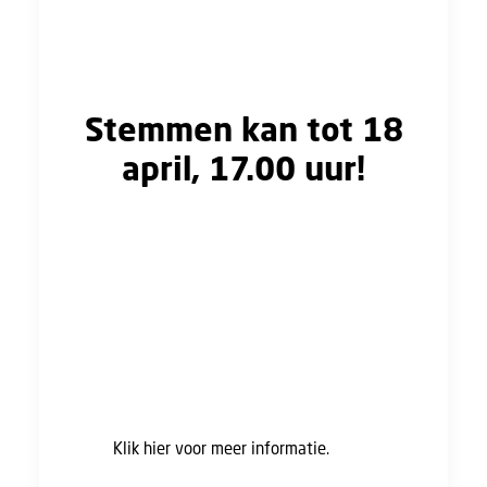
2026 met € 250,- per maand omhoog,
inclusief voor de mensen die nu al een
zwaarwerk-uitkering ontvangen.
Stemmen kan tot 18
april, 17.00 uur!
Ben je er nog niet helemaal uit? Meld je dan
aan voor een van de Bijpraatsessies over het
onderhandelingsresultaat. Ga in gesprek met
Hans Crombeen over het
onderhandelingsresultaat voor de nieuwe cao
Bouw&Infra. We bespreken de afspraken die
zijn gemaakt, waar je op moet letten, hoe je
kunt stemmen, en hoe het vervolgtraject eruit
ziet.
Klik hier voor meer informatie.