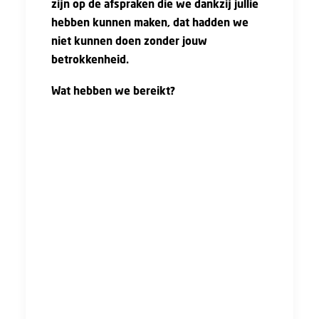
zijn op de afspraken die we dankzij jullie
hebben kunnen maken, dat hadden we
niet kunnen doen zonder jouw
betrokkenheid.
Wat hebben we bereikt?
Looptijd
: 27 maanden (van 1 januari 2025 –
1 april 2027)
Loonsverhogingen
: 2025: 3,5% (1 mei), 1%
(1 juli); 2026: 4% (1 jan.); 2027: 1,5% (1 jan.)
Bouwplaats
: reisuren naar loongroep B,
bestuurderstoeslag gaat omhoog.
UTA
: UTA-uitvoerders: De huidige regeling
voor uitvoerders ten aanzien van overwerk
vervalt. Uitvoerders die minder dan 3 keer het
minimumloon verdienen, ontvangen een
regeling waar ze voor ieder uur dat ze