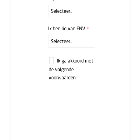
Ik ben lid van FNV
*
Ik ga akkoord met
de volgende
voorwaarden:
FNV UTA gebruikt de
gegevens die u op dit
formulier verstrekt om
contact met u op te
nemen en om updates en
marketing aan te bieden.
U kunt zich op elk
moment afmelden door te