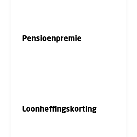
loonbelasting, premies volksverzekeringen,
premies werknemersverzekeringen, en de
bijdrage Zorgverzekeringswet
Pensioenpremie
In veel cao’s is afgesproken dat werknemers
pensioen opbouwen. Daar betaal je vaak zelf
ook een deel aan mee. Dit zie je terug op je
loonstrook. Wanneer jouw werkgever zonder
pensioenregeling werkt wordt er mogelijk
geen pensioenpremie ingehouden.
Loonheffingskorting
Wanneer je in Nederland werkt heb je meestal
recht op belastinkorting via de