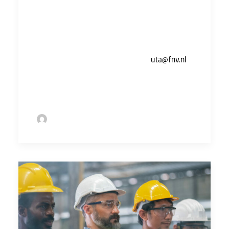
moet jouw loonstrook controleren en
corrigeren als er inderdaad iets niet klopt.
Twijfel je? Als FNV-lid kun je ook bij ons
terecht voor hulp en advies bij problemen met
je loonstrook. Stuur een mail naar
uta@fnv.nl
.
Wij kijken graag met je mee en helpen je om te
controleren of je krijgt waar je recht op hebt.
by Sofie Bolder