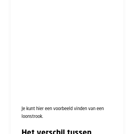
pensioenpremie,
Je nettoloon.
Je ontvangt een loonstrook vaak per mail, via
een app, via een online personeelsportaal, of
soms nog gewoon op papier. De meeste
werknemers ontvangen iedere maand een
loonstrook, maar dat hoeft niet. Het komt ook
voor dat je per vier weken of wekelijks een
loonstrook ontvangt. Het is voor de
werkgever alleen verplicht om bij je eerste
salaris een loonstrook te geven, en wanneer
er iets verandert in je loon.
Je kunt hier een voorbeeld vinden van een
loonstrook.
Het verschil tussen