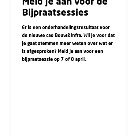
Meld je aan voor de
Bijpraatsessies
Er is een onderhandelingsresultaat voor
de nieuwe cao Bouw&Infra. Wil je voor dat
je gaat stemmen meer weten over wat er
is afgesproken? Meld je aan voor een
bijpraatsessie op 7 of 8 april.
FNV organiseert twee online bijpraatsessies
over het onderhandelingsresultaat. Ga in
gesprek met Hans Crombeen over het
onderhandelingsresultaat voor de nieuwe cao
Bouw&Infra. We bespreken de afspraken die
zijn gemaakt, waar je op moet letten, hoe je
kunt stemmen, en hoe het vervolgtraject eruit
ziet.