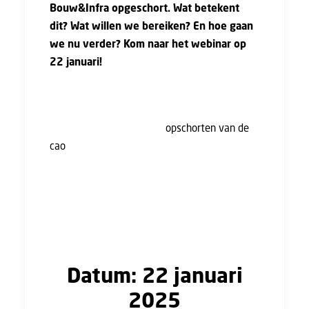
Bouw&Infra opgeschort. Wat betekent
dit? Wat willen we bereiken? En hoe gaan
we nu verder? Kom naar het webinar op
22 januari!
Tijdens de webinar op 22 januari, is
hoofdonderhandelaar Hans Crombeen aan het
woord. We bespreken het
opschorten van de
cao
, de verschillen tussen de visies van de
vakbonden en de werkgeversorganisaties op
de nieuwe cao, en bespreken hoe het nu
verder gaat. Uiteraard met jouw input! Tijdens
het webinar heb je de mogelijkheid om je
vragen te stellen en in gesprek te gaan.
Datum: 22 januari
2025