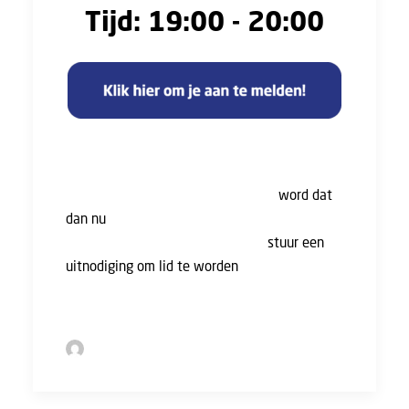
Tijd: 19:00 - 20:00
Je hoeft geen lid te zijn om aan het webinar
deel te nemen, maar hoe meer leden, hoe
sterker je staat. Ben je nog niet lid,
word dat
dan nu
! En heb je een collega die nog geen lid
is van de FNV, dit is het moment:
stuur een
uitnodiging om lid te worden
. Als dank
ontvang jij €10,- .
by Sofie Bolder