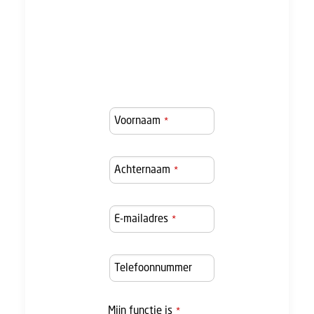
webinar terug
te kijken!
Voornaam
*
Achternaam
*
E-mailadres
*
Telefoonnummer
Mijn functie is
*