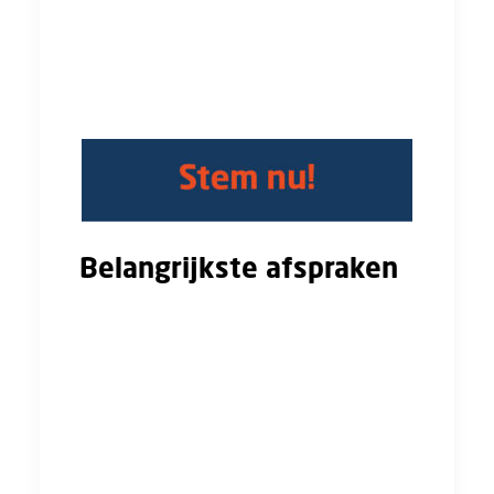
hebt ontvangen.
Klik op de button hieronder om je stem uit te
brengen!
Belangrijkste afspraken
Dit zijn de belangrijkste afspraken op een
rijtje:
Looptijd: 27 maanden (1 jan 2025 - 1 apr
2027)
Loonsverhogingen: 2025: 3,5% (1 mei), 1% (1
juli); 2026: 4% (1 jan); 2027: 1,5% (1 jan)