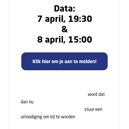
Data:
7 april, 19:30
&
8 april, 15:00
Je hoeft geen lid te zijn om aan het webinar
deel te nemen, maar hoe meer leden, hoe
sterker je staat. Ben je nog niet lid,
word dat
dan nu
! En heb je een collega die nog geen lid
is van de FNV, dit is het moment:
stuur een
uitnodiging om lid te worden
. Als dank
ontvang jij €10,- .