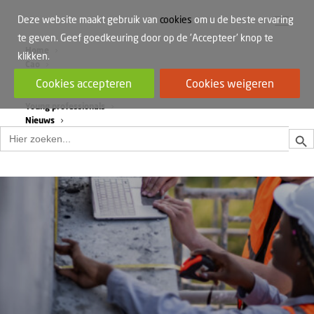
Deze website maakt gebruik van
cookies
om u de beste ervaring
te geven. Geef goedkeuring door op de 'Accepteer' knop te
Home
klikken.
Cao
Werkdruk
Cookies accepteren
Cookies weigeren
Vrouwen in de bouw
Young professionals
Nieuws
Zoek
Zoek
naar: