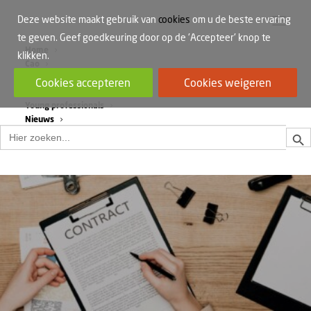
Deze website maakt gebruik van
cookies
om u de beste ervaring
te geven. Geef goedkeuring door op de 'Accepteer' knop te
Home
klikken.
Cao
Werkdruk
Cookies accepteren
Cookies weigeren
Vrouwen in de bouw
Young professionals
Nieuws
Zoek
Zoek
naar: