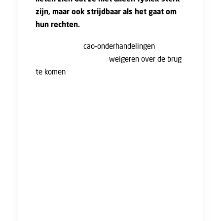
zijn, maar ook strijdbaar als het gaat om
hun rechten.
En terecht. De
cao-onderhandelingen
zitten
muurvast. Werkgevers
weigeren over de brug
te komen
met een fatsoenlijke cao, terwijl
bouwvakkers en UTA’ers dag in, dag uit
keihard werken. Daarom lieten we niet alleen
op de beursvloer van ons horen, maar ook in
de lucht: een vliegtuig met de boodschap "Wij
eisen een goede bouw-cao!" vloog boven de
beurs en trok volop de aandacht.
Naast de boksbalactie deelden we veel
gadgets uit, plakten we veel tijdelijke "Mike
Tyson"-tatoeages op gezichten en gingen we
in gesprek over wat er nu echt nodig is in de