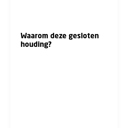
maar gaf aan dat dit op dit moment niet
mogelijk was. Resultaat: een blokkade op
open vakbondsgesprekken.
Waarom deze gesloten
houding?
Deze opstelling roept vragen op. In veel
andere bedrijven binnen de cao Bouw & Infra
kunnen vakbonden zonder problemen in
gesprek met medewerkers, zonder inmenging
van de directie. Dit is essentieel, want alleen
in een vrije omgeving kunnen werknemers
eerlijk hun zorgen en ervaringen delen. Maar
bij VolkerWessels lijkt die ruimte er niet te
zijn. Terwijl hun personeel net zo goed onder
de cao Bouw & Infra valt. Waarom wordt hier