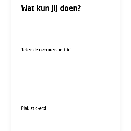
Wat kun jij doen?
Op dit moment, in aanloop naar de
onderhandelingen, zijn er tweeacties waaraan
je kunt bijdragen.
Teken de overuren-petitie!
UTA-werknemers
werken structureel over: gemiddeld 6 uur per
week, wat neerkomt op 275 uur per jaar. Vaak
worden deze overuren niet vergoed. Dit kan
zo niet langer! In de cao moet er een
overwerkregeling voor UTA komen, zodat
iedereen elk uur vergoed krijgt. Dus doe mee!
Plak stickers!
Maak werkgevers duidelijk dat
het tijd is voor échte waardering en plak de
FNV-stickers zichtbaar op je kleding of
zichtbare plekken op je werklocatie. Bestel ze