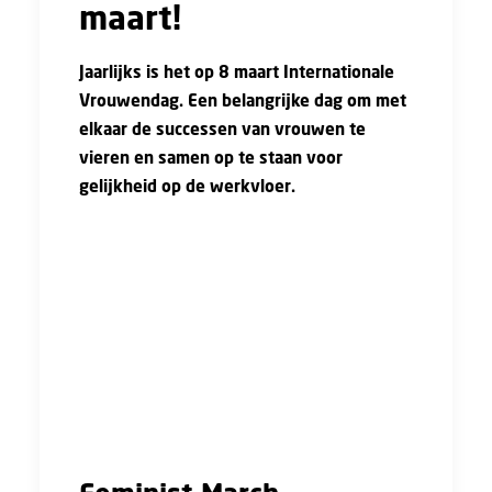
maart!
Jaarlijks is het op 8 maart Internationale
Vrouwendag. Een belangrijke dag om met
elkaar de successen van vrouwen te
vieren en samen op te staan voor
gelijkheid op de werkvloer.
Eerder hebben wij aangekondigd dat er op 6
maart een event op het hoofdkantoor van de
FNV zou plaatsvinden. Wij hebben besloten
om dit event naar een ander moment later dit
jaar te verplaatsen. Hierover volgt later meer
informatie. Er vinden wel andere
evenementen plaats in het kader van
Internationale Vrouwendag.