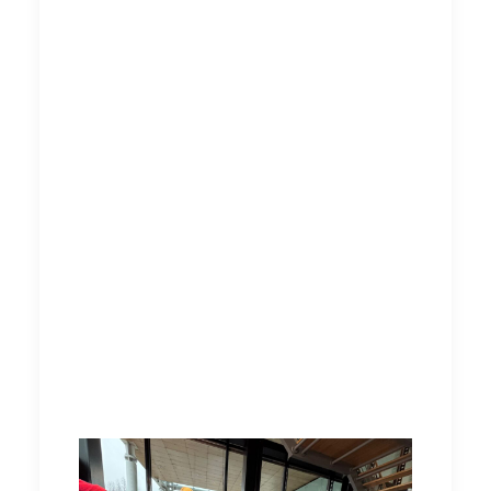
verdienen respect, eerlijke winstdeling, een
fatsoenlijke loonsverhoging, betaling voor
reisuren en overwerk, en geen straf bij ziekte.
Rond half 10 's ochtends verzamelden wij ons
voor het gebouw van Bouwend Nederland,
gewapend met een grote zak vol kerstkaarten,
allemaal geschreven door jullie: leden die zich
willen laten horen. Sinds deze actie een
nieuw leven heeft gegeven aan onze strijd
voor elkaar, moet het ook gehoord worden!
Naast de zak met kaarten hebben we een
slinger van kerstkaarten gemaakt, die als
visueel statement onze boodschap nog
krachtiger overbracht.