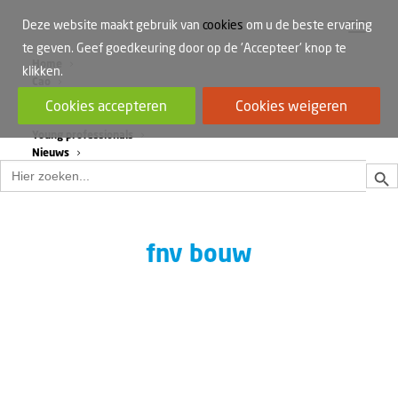
Deze website maakt gebruik van
cookies
om u de beste ervaring
te geven. Geef goedkeuring door op de 'Accepteer' knop te
Home
klikken.
Cao
Werkdruk
Cookies accepteren
Cookies weigeren
Vrouwen in de bouw
Young professionals
Nieuws
Zoek
Zoek
naar:
fnv bouw