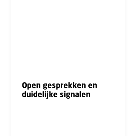
goed gesprek over de cao Bouw & Infra. Met
de hervatting van de cao-onderhandelingen,
die vindt plaats op 31 maart, in aantocht was
dit een belangrijk moment om in direct
contact te komen met de UTA-medewerkers
die onder de cao Bouw&Infra vallen. Hoe
ervaren zij hun huidige arbeidsvoorwaarden?
En wat hopen ze terug te zien in een nieuwe
cao?
Open gesprekken en
duidelijke signalen
De ontvangst bij Heijmans was vriendelijk en
open: er was tijd en ruimte gereserveerd en
volop gelegenheid om tijdens ons bezoek met
UTA-medewerkers in gesprek te gaan. Tijdens