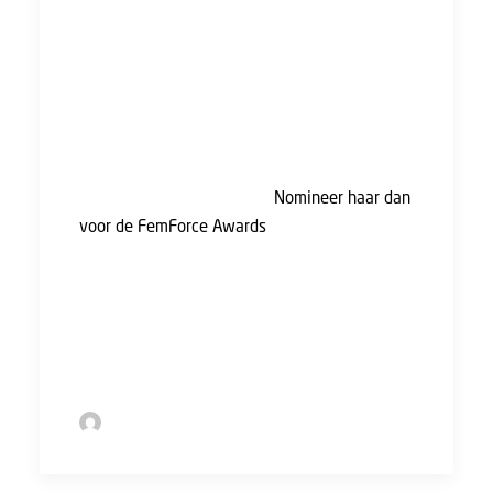
voor hun collega’s en omgeving. Met deze prijs
willen we hun prestaties in de schijnwerpers
zetten en andere vrouwen inspireren om
hetzelfde te doen.
Ken jij een vrouw die in 2024 op een
bijzondere en solidaire manier impact heeft
gemaakt op de werkvloer?
Nomineer haar dan
voor de FemForce Awards
. Nomineren kan tot
en met 17 februari 2025.
* iedereen die zich identificeert als vrouw.
by Sofie Bolder