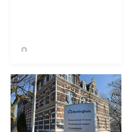
en deel ze uit aan collega’s. Laat – samen met
je collega's - zien dat werkgevers hun
waardering niet alleen in woorden, maar ook
in goede cao-afspraken moeten laten zien.
by Sofie Bolder