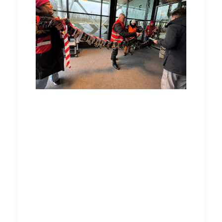
Met de kerstkaarten in de hand gingen we de
trap op naar de voorzitter van
BouwendNederland, Arno Visser. Bij hem
aangekomen werd de zak met kaarten
overhandigd – een symbolisch moment dat
onze gezamenlijke kracht en vastberadenheid
benadrukte.
Na de overhandiging was het tijd voor een
gesprek, waarin we meerdere vragen stelden