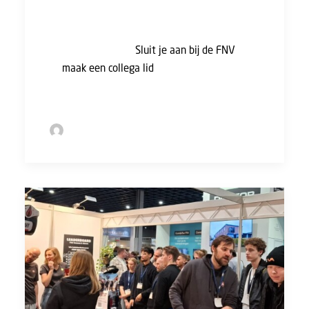
kunnen uitoefenen op jouw
arbeidsvoorwaarden tijdens de cao-
onderhandelingen.
Sluit je aan bij de FNV
,
of
maak een collega lid
(en verdien daarmee
een tientje!).
by Sofie Bolder