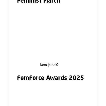
Feminist March
Op 8 maart kan je deelnemen aan de Feminist
March in Amsterdam. We lopen van de Dam
naar het Museumplein.
Juist nu, met al die rijke mannen aan de macht,
staan wij op voor elkaar. Laten we een
tegengeluid horen: voor eerlijke beloning, een
loon waarvan je kunt leven, minder winst voor
miljardairs en een Nederland waarin iedereen
mee kan doen.
Kom je ook?
FemForce Awards 2025
De FNV presenteert de FemForce Awards, een
eerbetoon aan vrouwen* die op de werkvloer
een inspirerend voorbeeld en rolmodel zijn