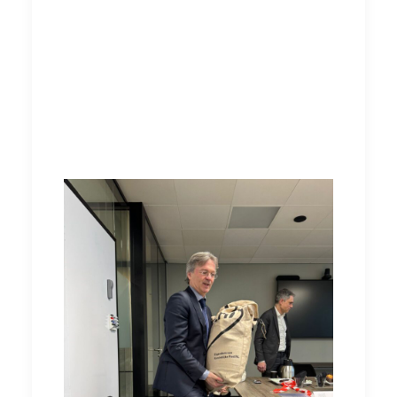
over onderwerpen zoals overwerk,
reistijdvergoeding en de steeds toenemende
werkdruk. Helaas kregen we geen concrete
antwoorden. Dit weerhield ons er echter niet
van om duidelijk te maken dat wij een
inhoudelijke reactie op de kerstkaarten
verwachten.