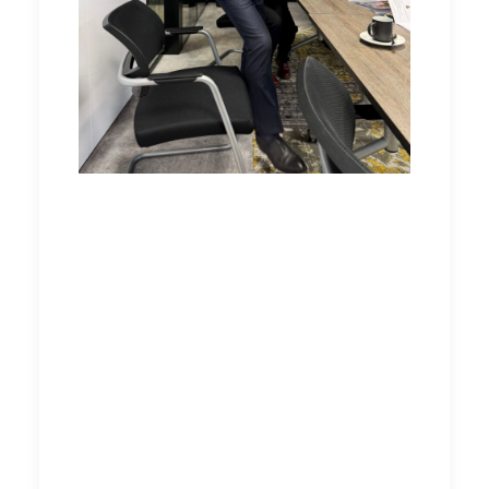
Met deze actie zijn we nog lang niet klaar! We
staan op het punt om meer acties te
organiseren voor een goede cao. We willen
jullie aanmoedigen om betrokken te blijven en
samen onze stem te laten horen. Laten we
met z’n allen de mouwen opstropen en
streven naar een betere toekomst!
Samen kunnen we het verschil maken! Maak je
klaar om je opnieuw in te zetten. Hoe sterker
de FNV, hoe meer invloed jij en je collega's