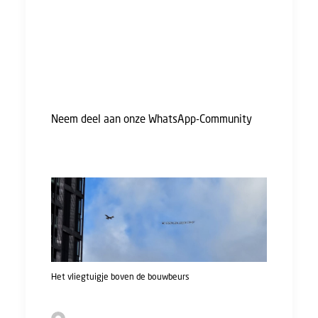
sector. Want één ding is duidelijk: jullie
verdienen een goede cao. En dit krijgen we
alleen samen voor elkaar.
Ben jij er de volgende keer ook bij op de
Bouwbeurs?
Neem deel aan onze WhatsApp-Community
en
blijf op de hoogte van de strijd voor een
eerlijke cao Bouw & Infra!
Het vliegtuigje boven de bouwbeurs