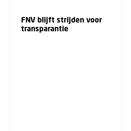
een andere koers gevaren?
FNV blijft strijden voor
transparantie
Onafhankelijke gesprekken tussen vakbonden
en werknemers zijn een fundamenteel recht
en een belangrijke voorwaarde voor eerlijke
arbeidsverhoudingen. FNV blijft zich daarom
inzetten voor open communicatie, zodat UTA-
medewerkers zonder druk of bemoeienis hun
stem kunnen laten horen. Zeker nu de cao-
onderhandelingen hervat worden, is dat
cruciaal.
We roepen VolkerWessels op om dit onnodige
obstakel uit de weg te ruimen en, net als
andere bedrijven in de sector, openheid te