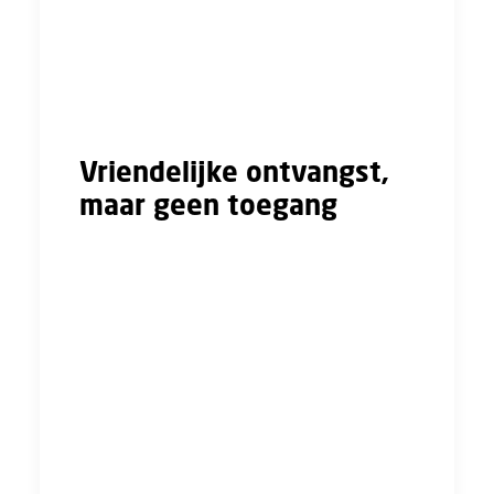
Een belangrijk moment, want juist nu is het
van belang dat werknemers hun stem laten
horen. Maar in plaats van een open dialoog,
troffen we een gesloten deur.
Vriendelijke ontvangst,
maar geen toegang
De HR-manager ontving ons vriendelijk, maar
toegang tot de werkvloer kregen we niet. In
plaats daarvan werd ons verteld dat het
bedrijf eerst intern met de medewerkers wilde
overleggen. Niet lang daarna volgde een
officiële reactie van VolkerWessels zelf: ons
verzoek om in gesprek te gaan met de UTA-
medewerkers werd afgewezen. De reden? De
directie wil bij deze gesprekken aanwezig zijn,