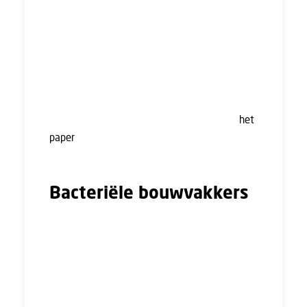
De wereldwijde behoefte aan duurzame
oplossingen is groot. Ook de bouwsector is
druk op zoek naar nieuwe manieren om
duurzamer te werk te kunnen gaan. Hiervoor
zijn onder andere duurzame bouwmaterialen
nodig. De wetenschappers hopen hiermee een
stap in de goede richting te doen, zo luidt
het
paper
. Juist in Nederland is dit materiaal ook
erg interessant, vanwege de stikstofcrisis.
Bacteriële bouwvakkers
Het integreren van cyanobacteriën in
bouwmaterialen kan mogelijk een
waardevolle oplossing bieden voor zowel het
stikstofvraagstuk als de klimaatproblematiek
in de Nederlandse bouwsector. De