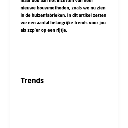
maar ook aan het inzetten van heel
nieuwe bouwmethoden, zoals we nu zien
in de huizenfabrieken. In dit artikel zetten
we een aantal belangrijke trends voor jou
als zzp'er op een rijtje.
Door op de hoogte te blijven van de continue
ontwikkelingen en trends in de bouwsector,
kun je blijven inspelen op de huidige
behoeften.
Trends
Voor jou als zzp’er zijn dit vijf specifieke
trends die op dit moment relevant zijn:
Duurzaam bouwen
Duurzaamheid is in de bouwsector op dit