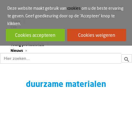
Deze website maakt gebruik van
cookies
om u de beste ervaring
te geven. Geef goedkeuring door op de 'Accepteer' knop te
Home
klikken.
Cao
Werkdruk
Cookies accepteren
Cookies weigeren
Vrouwen in de bouw
Young professionals
Nieuws
Zoek
Zoek
naar:
duurzame materialen