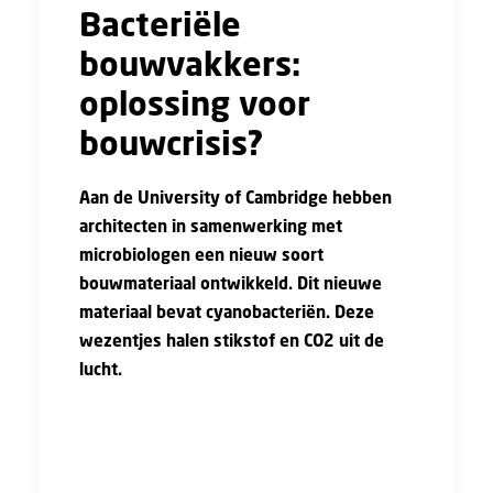
Bacteriële
bouwvakkers:
oplossing voor
bouwcrisis?
Aan de University of Cambridge hebben
architecten in samenwerking met
microbiologen een nieuw soort
bouwmateriaal ontwikkeld
. Dit nieuwe
materiaal bevat cyanobacteriën. Deze
wezentjes halen stikstof en CO2 uit de
lucht.
Tegelijkertijd zorgt dit proces ervoor dat het
bouwmateriaal sterker wordt. Het is een
revolutionaire stap in de biodesign-wereld,