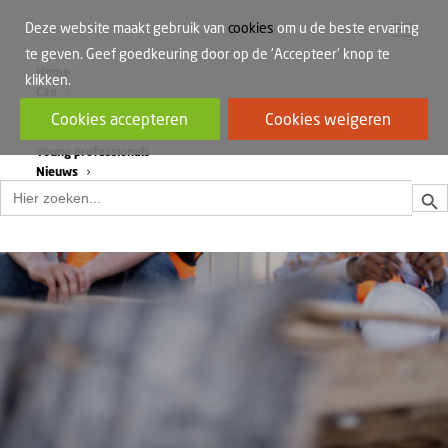
Deze website maakt gebruik van
cookies
om u de beste ervaring
te geven. Geef goedkeuring door op de 'Accepteer' knop te
Home
klikken.
Cao
Werkdruk
Cookies accepteren
Cookies weigeren
Vrouwen in de bouw
Young professionals
Nieuws
Zoek
Zoek
naar: