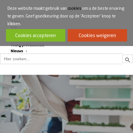
Deze website maakt gebruik van
cookies
om u de beste ervaring
te geven. Geef goedkeuring door op de 'Accepteer' knop te
Home
klikken.
Cao
Werkdruk
Cookies accepteren
Cookies weigeren
Vrouwen in de bouw
Young professionals
Nieuws
Zoek
Zoek
naar: