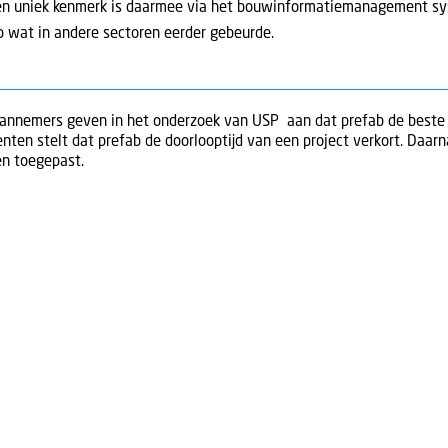
en uniek kenmerk is daarmee via het bouwinformatiemanagement sy
p wat in andere sectoren eerder gebeurde.
aannemers geven in het onderzoek van USP aan dat prefab de beste o
nten stelt dat prefab de doorlooptijd van een project verkort. Daar
en toegepast.
keer.
plaatsen van de stikstof-uitstoot naar locaties waar het minder scha
eving, die ook nog eens per gemeente kan verschillen, zorgt ervoor 
 en planning van een bouwwerk.