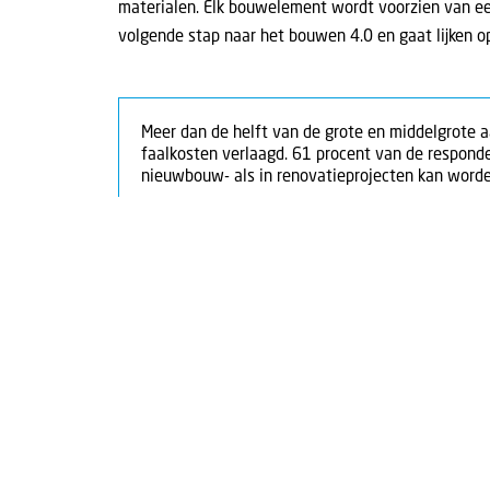
materialen. Elk bouwelement wordt voorzien van e
volgende stap naar het bouwen 4.0 en gaat lijken o
Meer dan de helft van de grote en middelgrote 
faalkosten verlaagd. 61 procent van de responde
nieuwbouw- als in renovatieprojecten kan word
Voordelen prefab
· Minder overlast voor omwonenden en het ver
· Reduceren van de stikstof-uitstoot, of het ver
Nadelen prefab
· De schaarse grond in combinatie met de regelg
de bouw van prefab-woningen.
· Er gaat meer tijd zitten in de voorbereiding