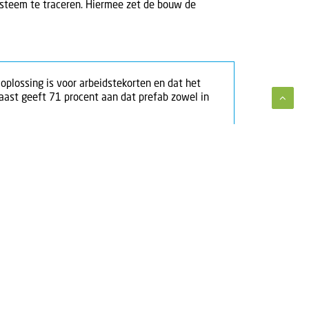
steem te traceren. Hiermee zet de bouw de
plossing is voor arbeidstekorten en dat het
naast geeft 71 procent aan dat prefab zowel in
delijk is.
dat niet iedere situatie zich meteen leent voor