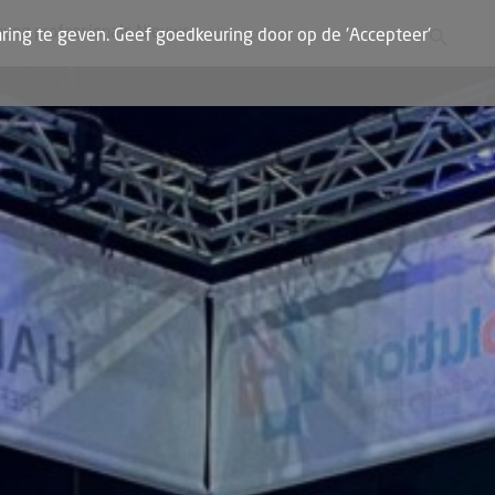
Zoekknop
Zoek naar:
oung professionals
Nieuws
ring te geven. Geef goedkeuring door op de 'Accepteer'