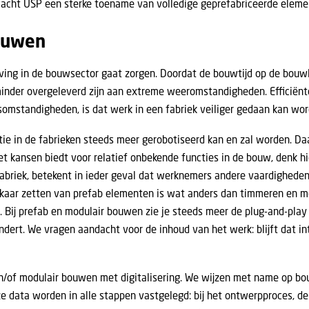
cht USP een sterke toename van volledige geprefabriceerde elemente
bouwen
ving in de bouwsector gaat zorgen. Doordat de bouwtijd op de bouwl
 minder overgeleverd zijn aan extreme weeromstandigheden. Efficiën
dsomstandigheden, is dat werk in een fabriek veiliger gedaan kan w
ctie in de fabrieken steeds meer gerobotiseerd kan en zal worden. 
t kansen biedt voor relatief onbekende functies in de bouw, denk hi
abriek, betekent in ieder geval dat werknemers andere vaardighede
lkaar zetten van prefab elementen is wat anders dan timmeren en me
. Bij prefab en modulair bouwen zie je steeds meer de plug-and-play
ndert. We vragen aandacht voor de inhoud van het werk: blijft dat in
en/of modulair bouwen met digitalisering. We wijzen met name op b
data worden in alle stappen vastgelegd: bij het ontwerpproces, de 