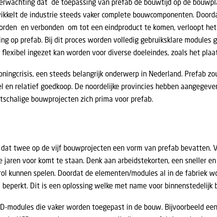
erwachting dat de toepassing van prefab de bouwtijd op de bouwpla
ikkelt de industrie steeds vaker complete bouwcomponenten. Doord
orden en verbonden om tot een eindproduct te komen, verloopt het b
g op prefab. Bij dit proces worden volledig gebruiksklare modules 
lexibel ingezet kan worden voor diverse doeleindes, zoals het plaats
ningcrisis, een steeds belangrijk onderwerp in Nederland. Prefab zo
l en relatief goedkoop. De noordelijke provincies hebben aangegev
tschalige bouwprojecten zich prima voor prefab.
t dat twee op de vijf bouwprojecten een vorm van prefab bevatten. 
aren voor komt te staan. Denk aan arbeidstekorten, een sneller en 
 rol kunnen spelen. Doordat de elementen/modules al in de fabriek 
beperkt. Dit is een oplossing welke met name voor binnenstedelijk
 3D-modules die vaker worden toegepast in de bouw. Bijvoorbeeld ee