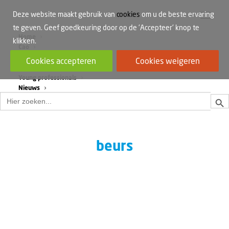
Deze website maakt gebruik van
cookies
om u de beste ervaring
te geven. Geef goedkeuring door op de 'Accepteer' knop te
Home
klikken.
Cao
Werkdruk
Cookies accepteren
Cookies weigeren
Vrouwen in de bouw
Young professionals
Nieuws
Zoek
Zoek
naar:
beurs