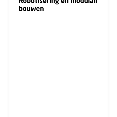
Robotisering en modulair
bouwen
Ook FNV ziet dat de prefab voor een grote
verschuiving in de bouwsector gaat zorgen.
Doordat de bouwtijd op de bouwlocatie
drastisch verlaagd wordt, zullen de projecten
en het betrokken personeel + de zzp’ers
minder overgeleverd zijn aan extreme
weeromstandigheden. Efficiënte van het
proces zal daarmee verhoogd worden. Een
belangrijke bijkomstigheid op het gebied van
arbeidsomstandigheden, is dat werk in een
fabriek veiliger gedaan kan worden dan op
een hectische bouwplaats.
Belangrijk om rekening mee te houden is dat
productie in de fabrieken steeds meer