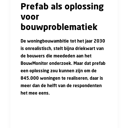
Prefab als oplossing
voor
bouwproblematiek
De woningbouwambitie tot het jaar 2030
is onrealistisch, stelt bijna driekwart van
de bouwers die meededen aan het
BouwMonitor onderzoek
. Maar dat prefab
een oplossing zou kunnen zijn om de
845.000 woningen te realiseren, daar is
meer dan de helft van de respondenten
het mee eens.
Digitalisering en innovatie staat bij de helft
van alle sectoren in de top 3 van
onderwerpen met de grootste impact op de
sector. In de bouw staat het zelfs op de