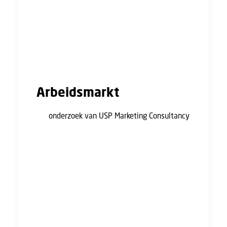
noordelijke provincies hebben aangegeven om
in de komende jaren 220.000 extra huizen te
gaan bouwen. Volgens experts lenen
dergelijke grootschalige bouwprojecten zich
prima voor prefab.
Arbeidsmarkt
Uit
onderzoek van USP Marketing Consultancy
blijkt dat twee op de vijf bouwprojecten een
vorm van prefab bevatten. Volgens hen is
prefab een goede oplossing voor een aantal
uitdagingen waar de bouwsector de komende
jaren voor komt te staan. Denk aan
arbeidstekorten, een sneller en efficiënter
bouwproces, en binnenstedelijk bouwen.
Prefab zou bij al deze onderwerpen een