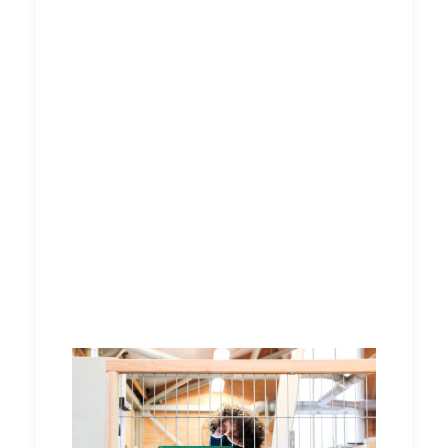
duurzame materialen en zijn circulair
ontworpen. Dat is voor het team
vanzelfsprekend. Het betekent dat alle
onderdelen van de bouwhekken vervangen
kunnen worden. Hierdoor is de milieubelasting
van Groene Bouwhekken minimaal. Mocht een
bouwhek toch te beschadigd zijn, dan wordt
het hek uit elkaar gehaald en met de nog
bruikbare onderdelen worden andere
bouwhekken gerepareerd. Zo wordt de
hoeveelheid afval die geproduceerd wordt
geminimaliseerd.