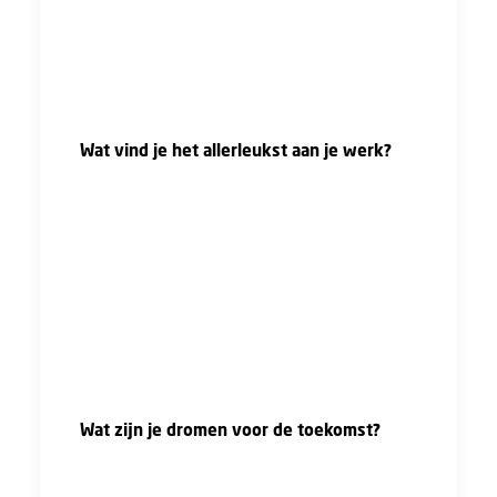
in je projecten overal mensen tegen die je
dingen kunnen leren, kunnen helpen met
groeien. Inspiratie kun je op veel plekken
vinden."
Wat vind je het allerleukst aan je werk?
"Het menselijk aspect is het allerleukst.
Samen werken met mensen en met die
mensen stappen naar voren maken, voorheen
op projecten of nu in duurzaamheidprojecten,
is een geweldig gevoel. Uiteindelijk word je
met elkaar zo een hechte club dat je elkaar
een werkfamilie, of in mijn geval mijn
Heijmans-familie, kan noemen."
Wat zijn je dromen voor de toekomst?
"Ik heb ooit op een project op de snelweg
gestaan, dan sta je bij een wegafsluiting en