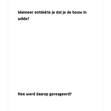
maken het"
Wanneer ontdekte je dat je de bouw in
wilde?
"Als kind had ik al interesse in architectuur.
Op vakantie stond ik lang naar gebouwen te
kijken en veel foto’s te maken. Ook heb ik van
jongs af aan al affiniteit met techniek, dat is
er eigenlijk met de paplepel in gegoten. Toch
heb ik een opleiding tot
directiesecretaresse/managementassistent
gedaan, omdat ik op die leeftijd nog niet zo
goed wist wat ik wilde en met die opleiding
kon ik nog vele kanten op."
Hoe werd daarop gereageerd?
"Mijn ouders hebben geen vooroordelen over
de sector. Zij moedigen mij juist aan en zijn