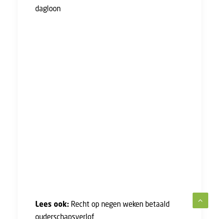
dagloon
), maar in tijd absoluut een
verbetering. Al kan niet iedereen gebruik
maken van deze regeling. Als jij en je partner
die 30 procent niet kunnen missen, vis je
naast het net.
In augustus 2022 is de wet op
ouderschapsverlof aangepast. Voorheen
hadden ouders/verzorgenden per kind recht op
26 weken onbetaald ouderschapsverlof
(geldig tot het achtste levensjaar van je kind).
In augustus 2022 werden van die 26 weken
er negen van betaald. Waarvan ook tegen 70
procent van je dagloon (en maximaal 70
procent van het maximale dagloon).
Lees ook:
Recht op negen weken betaald
ouderschapsverlof