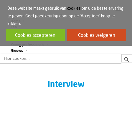
Deze website maakt gebruik van
cookies
om u de beste ervaring
te geven. Geef goedkeuring door op de 'Accepteer' knop te
Home
klikken.
Cao
Werkdruk
Cookies accepteren
Cookies weigeren
Vrouwen in de bouw
Young professionals
Nieuws
Zoek
Zoek
naar:
interview