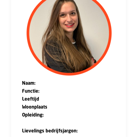
Naam:
Danielle van Arkel
Functie:
Adviseuse BetonRestore B.V.
Leeftijd
: 28 jaar
Woonplaats
: Wadenoijen
Opleiding:
Directiesecretaresse/managementassistent
Lievelings bedrijfsjargon:
"Onze mensen