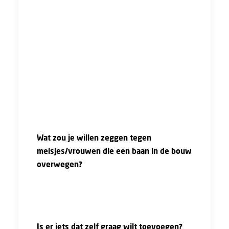
dan zie je dat het lontje van een medemens
heel kort is. Dan komen er mensen langs je
werkvak rijden en dan rijden ze zo mega hard
en als ze de kans krijgen gooien ze nog een
blikje je kant op. Het zou voor mij heel veel
waard zijn als er meer waardering komt naar
ons werk toe. Dit zijn wel de mensen die 's
nachts en in het weekend voor jouw snelweg
aan het werk zijn."
Wat zou je willen zeggen tegen
meisjes/vrouwen die een baan in de bouw
overwegen?
"Doen! Het is leuker dan je denkt. Denk ook na
over werken bij een bouwbedrijf want die
mannen zijn vaak liever dan ze lijken!"
Is er iets dat zelf graag wilt toevoegen?