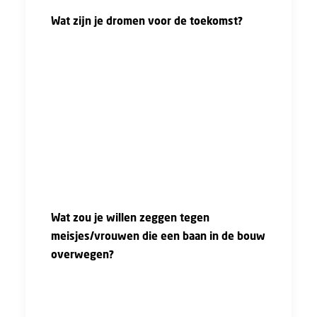
Wat zijn je dromen voor de toekomst?
"Vroeger was het mijn droom om een eigen
autobedrijf op te starten. Ik heb nog steeds de
ambitie om een eigen bedrijf te starten, maar
wil eerst voldoende kennis en ervaring
opdoen voordat ik die stap eventueel ga
zetten. Het zal dan waarschijnlijk wel een
bedrijf zijn in de technische hoek. Ik sta ook
open voor interne doorgroeimogelijkheden
binnen BetonRestore."
Wat zou je willen zeggen tegen
meisjes/vrouwen die een baan in de bouw
overwegen?
"Als de bouw je passie is: ga er voor! Er liggen
een hele hoop mogelijkheden. Mocht je
twijfelen of de bouw iets voor jou is, kijk dan