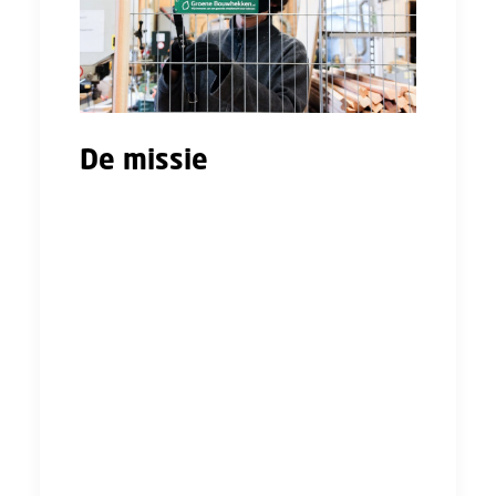
De missie
Er zijn veel mensen die om wat voor reden
dan ook worden uitgesloten van de
maatschappij, en daarmee dus afstand tot de
arbeidsmarkt hebben. Om deze situatie te
verbeteren is het proces van Groene
Bouwhekken van begin tot eind zo ingericht
dat ze mensen helpen met (re-)integreren.
“Veel werkzaamheden voeren we niet zelf uit,
maar doen we samen met sociale
organisaties. Van productie en plaatsing tot