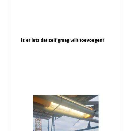
of je een dagje mee kan lopen of stage kan
lopen (dat mag uiteraard ook bij mij!) Ga niet
uit van de vooroordelen die er soms rondgaan
over de bouwsector."
Is er iets dat zelf graag wilt toevoegen?
"Bij BetonRestore ben ik doorgegroeid van
managementassistent naar adviseuse. Dit is
stapsgewijs gegaan door er steeds wat taken
bij te doen. Als je het belangrijk vindt om door
te kunnen groeien kijk dan goed of dat kan bij
een bedrijf."