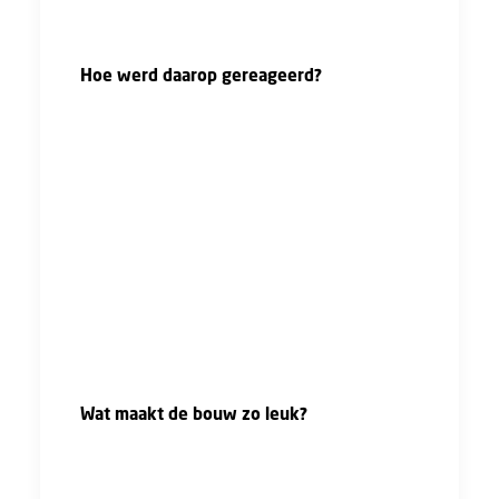
beste bij mij paste."
Hoe werd daarop gereageerd?
"Mijn ouders hebben mij opgevoed met het
idee dat je alles kan als vrouw zijnde, toen ik
ze vertelde dat ik de bouw in ging werd daar
dan ook heel normaal op gereageerd.
Daarnaast was de bouw ook een bekende
sector in mijn familie. In mijn familie werken
heel veel mensen in de bouw, met name mijn
neven en ooms. Ook mijn vader heeft gewerkt
in de bouw. Dus eigenlijk een gewone
branche."
Wat maakt de bouw zo leuk?
"Je bent op projecten altijd gezamenlijk met
iets maken bezig. Je bent met een ploeg bezig