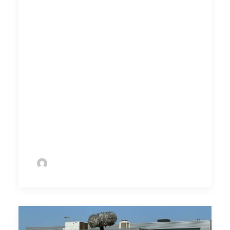
Groene Bouwhekken groeit als bedrijf, en het
doel is om alle relevante bouwplaatsen te
kunnen voorzien van bouwhekken om
daarmee de leefomgeving te vergroenen.
“Daarnaast is de maatschappelijke droom om
nog meer mensen te kunnen helpen om door
te stromen in de arbeidsmarkt,” zegt Hugo.
“Iedereen verdient een plek op de
arbeidsmarkt, dat is onze maatschappelijk
missie.”
by Sofie Bolder