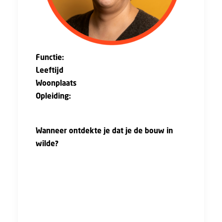
Functie:
Adviseur Duurzaamheid
Leeftijd
: 47 jaar
Woonplaats
: Den Bosch
Opleiding:
HTC Civiele Techniek (Hoger
Technisch Onderwijs)
Wanneer ontdekte je dat je de bouw in
wilde?
"Ik heb gestudeerd aan de Hogere Technische
School (HTS). Ik vond het op de HTS echt heel
gezellig, direct vanaf de open dag. Vanuit de
HTS kon je verschillende kanten op en bouw
was daar één van. Uiteindelijk heb ik gekozen
voor de bouw omdat ik vond dat dat het