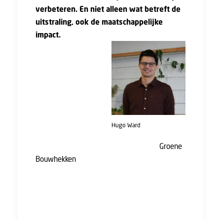
verbeteren. En niet alleen wat betreft de
uitstraling, ook de maatschappelijke
impact.
Ze staan door het
hele land. Zowel bij
grote als bij
kleinere
bouwprojecten. Van
enkele weken tot
Hugo Ward
meerdere jaren. Van
nieuwbouw tot renovatie en infra. De
Groene
Bouwhekken
maken een opmars op
bouwplaatsen. En dat is niet gek. Op het
eerste gezicht hebben de Groene Bouwhekken
van hout een veel aangenamere aanblik dan
de traditionele bouwhekken die we kennen.