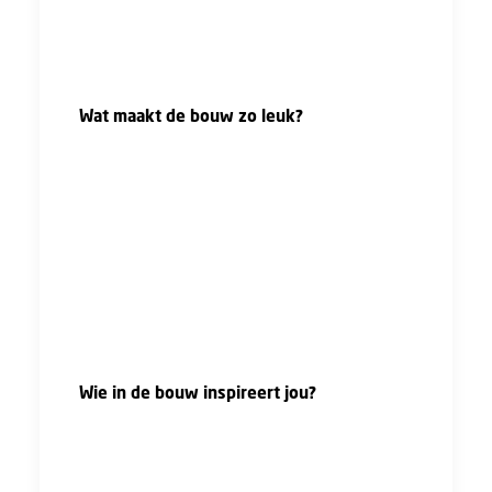
trots op me. Ook mijn schoonfamilie steunt
mij, mijn schoonvader heeft een
aannemingsbedrijf en inspireert mij."
Wat maakt de bouw zo leuk?
"Geen dag is hetzelfde, vaak weet ik ’s
morgens niet wat er de rest van de dag op
mijn pad komt. Daar houd ik van. Ik hou niet
van routinematig werken, dan ga ik me
vervelen. Verder vind ik het erg leuk dat we
als bedrijf gezamenlijk een project draaien. We
doen het als team en ik ben vanaf het begin
tot het eind betrokken bij projecten."
Wie in de bouw inspireert jou?
"Ik haal veel inspiratie uit netwerken waarbij
ik aangesloten ben. Daar worden
succesverhalen gedeeld en die inspireren mij