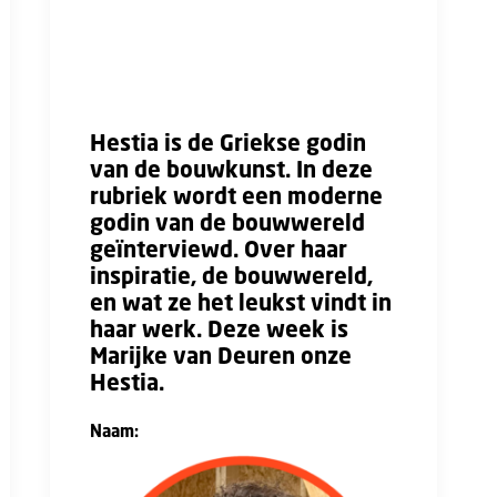
is er ook een betere balans: op de
werkvloer, in de ontstane visies en
ontwerpen en in de realisatie."
Hestia is de Griekse godin
van de bouwkunst. In deze
rubriek wordt een moderne
godin van de bouwwereld
geïnterviewd. Over haar
inspiratie, de bouwwereld,
en wat ze het leukst vindt in
haar werk. Deze week is
Marijke van Deuren onze
Hestia.
Naam:
Marijke van Deuren