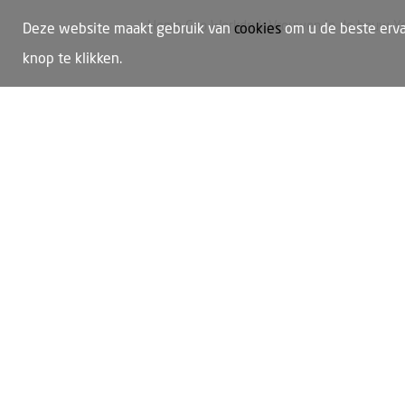
Home
Cao
Werkdruk
Vrouwen in de bouw
Y
Deze website maakt gebruik van
cookies
om u de beste erva
knop te klikken.