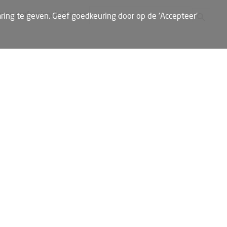
Zoekknop
Zoek naar:
oung professionals
Nieuws
ring te geven. Geef goedkeuring door op de 'Accepteer'