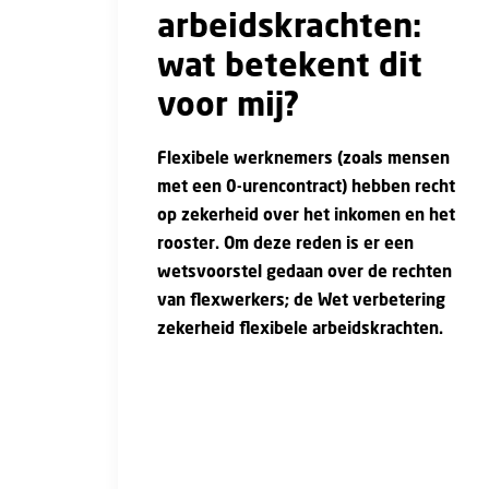
arbeidskrachten:
wat betekent dit
voor mij?
Flexibele werknemers (zoals mensen
met een 0-urencontract) hebben recht
op zekerheid over het inkomen en het
rooster. Om deze reden is er een
wetsvoorstel gedaan over de rechten
van flexwerkers; de Wet verbetering
zekerheid flexibele arbeidskrachten.
Met dit wetsvoorstel wordt verwacht dat
je sneller een contract voor onbepaalde
tijd zal krijgen. Op dit moment kunnen
burgers, bedrijven instellingen reageren