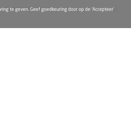
Zoekknop
Zoek naar:
oung professionals
Nieuws
ring te geven. Geef goedkeuring door op de 'Accepteer'