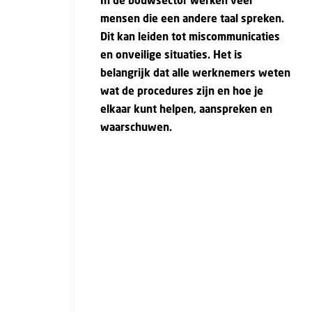
In de bouwsector werken veel
mensen die een andere taal spreken.
Dit kan leiden tot miscommunicaties
en onveilige situaties. Het is
belangrijk dat alle werknemers weten
wat de procedures zijn en hoe je
elkaar kunt helpen, aanspreken en
waarschuwen.
Elke dag gebeuren er ongelukken op de
bouwplaats die in veel gevallen
voorkomen hadden kunnen worden. Het is
belangrijk dat iedereen zijn werk veilig
kan doen. Werkgevers en werknemers
moeten zich hiervoor inspannen. Goede
communicatie is niet alleen veiliger, maar
zorgt ook voor meer productiviteit,
kwaliteit en sociale samenhang op de