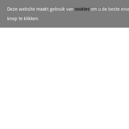
Home
Cao
Werkdruk
Vrouwen in de bouw
Y
Deze website maakt gebruik van
cookies
om u de beste erva
knop te klikken.