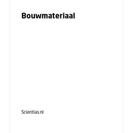
Bouwmateriaal
Normaal gesproken is er een grote
hoeveelheid zand nodig om cement en beton
te maken. Het materiaal van de versnipperde
luiers kan 10 tot 40 procent van deze
hoeveelheid zand vervangen, afhankelijk van
wat je aan het bouwen bent. Veelbelovende
resultaten, zeggen de onderzoekers. Want de
methode maakt het mogelijk om grote
hoeveelheden luiers opnieuw te gebruiken.
Onderzoeker Siswanti Zuraida vertelt aan
Scientias.nl
: “Wij tonen aan dat het mogelijk is
om gebruikte luiers toe te passen in
samengestelde bouwmaterialen. Dat is met