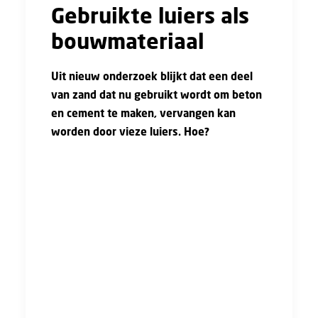
Gebruikte luiers als
bouwmateriaal
Uit nieuw onderzoek blijkt dat een deel
van zand dat nu gebruikt wordt om beton
en cement te maken, vervangen kan
worden door vieze luiers. Hoe?
De wetenschappers zien door het recente
onderzoek mogelijkheden! Luiers zijn een
grote vervuiler. In het beste geval worden ze
apart ingezameld en gerecycled. Echter, in de
meeste gevallen belandende luiers op de
vuilnisbelt of gaan ze de verbrandingsoven in.
Zonde, want ook een volle luier kan dus een
tweede leven krijgen, en dan wel als
bouwmateriaal.