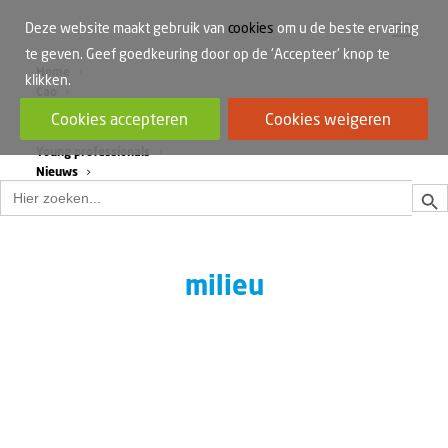
Deze website maakt gebruik van
cookies
om u de beste ervaring
te geven. Geef goedkeuring door op de 'Accepteer' knop te
Home
klikken.
Cao
Werkdruk
Cookies accepteren
Cookies weigeren
Vrouwen in de bouw
Young professionals
Nieuws
Zoek
Zoek
naar:
milieu