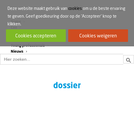
Deze website maakt gebruik van
cookies
om u de beste ervaring
te geven. Geef goedkeuring door op de 'Accepteer' knop te
Home
klikken.
Cao
Werkdruk
Cookies accepteren
Cookies weigeren
Vrouwen in de bouw
Young professionals
Nieuws
Zoek
Zoek
naar:
dossier