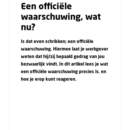
Een officiële
waarschuwing, wat
nu?
Is dat even schrikken; een officiële
waarschuwing. Hiermee laat je werkgever
weten dat hij/zij bepaald gedrag van jou
bezwaarlijk vindt. In dit artikel lees je wat
een officiële waarschuwing precies is, en
hoe je erop kunt reageren.
Een officiële waarschuwing krijg je niet
zomaar. Dat gebeurt eigenlijk alleen als jij
verantwoordelijk bent voor een vervelende
gebeurtenis of situatie op je werk. Het kan
ook voorkomen dat je betrokken bent bij zo’n
gebeurtenis.