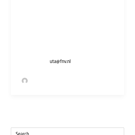
mondelinge waarschuwing kun je erover met
je werkgever in gesprek. Leg uit wat er aan de
hand is, en ga samen op zoek naar een
oplossing. Zet de afspraken vervolgens op
papier, zodat er geen onduidelijkheden over
kunnen ontstaan.
Kom je er niet uit? We helpen je graag. Stuur
een mail naar
uta@fnv.nl
.
by Sofie Bolder