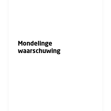
begrijpt waarom je werkgever je waarschuwt,
geef dat dan aan. Bijvoorbeeld omdat je vaak
te laat komt. Laat in je reactie weten dat je
graag wilt verbeteren en dat je hierover in
gesprek wilt gaan met je werkgever.
Mondelinge
waarschuwing
Je kunt ook een mondelinge waarschuwing
krijgen voor je een officiële waarschuwing
krijgt. Protesteer in het geval van een
mondelinge waarschuwing niet schriftelijk.
Daarmee bewijs je dat je een waarschuwing
hebt gehad, en dit kan in je nadeel werken.
Als je het niet eens bent met deze