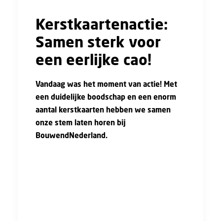
Kerstkaartenactie:
Samen sterk voor
een eerlijke cao!
Vandaag was het moment van actie! Met
een duidelijke boodschap en een enorm
aantal kerstkaarten hebben we samen
onze stem laten horen bij
BouwendNederland.
De boodschap was simpel en krachtig: wij, de
mensen die de bouw draaiende houden,
verdienen respect, eerlijke winstdeling, een
fatsoenlijke loonsverhoging, betaling voor
reisuren en overwerk, en geen straf bij ziekte.