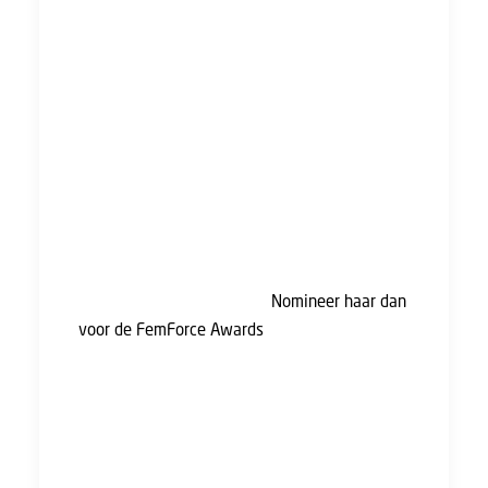
De FNV presenteert de FemForce Awards, een
eerbetoon aan vrouwen* die op de werkvloer
een inspirerend voorbeeld en rolmodel zijn
voor hun collega’s en omgeving. Met deze prijs
willen we hun prestaties in de schijnwerpers
zetten en andere vrouwen inspireren om
hetzelfde te doen.
Ken jij een vrouw die in 2024 op een
bijzondere en solidaire manier impact heeft
gemaakt op de werkvloer?
Nomineer haar dan
voor de FemForce Awards
. Nomineren kan tot
en met 17 februari 2025.
* iedereen die zich identificeert als vrouw.