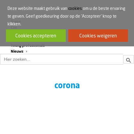
Deze website maakt gebruik van
cookies
om u de beste ervaring
te geven. Geef goedkeuring door op de 'Accepteer' knop te
Home
klikken.
Cao
Werkdruk
Cookies accepteren
Cookies weigeren
Vrouwen in de bouw
Young professionals
Nieuws
Zoek
Zoek
naar:
corona