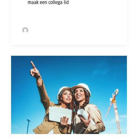
of
maak een collega lid
(en verdien daarmee
een tientje!).
by Sofie Bolder