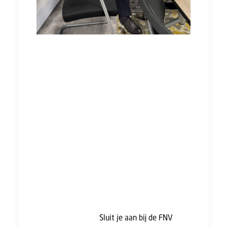
Met deze actie zijn we nog lang niet klaar! We
staan op het punt om meer acties te
organiseren voor een goede cao. We willen
jullie aanmoedigen om betrokken te blijven en
samen onze stem te laten horen. Laten we
met z’n allen de mouwen opstropen en
streven naar een betere toekomst!
Samen kunnen we het verschil maken! Maak je
klaar om je opnieuw in te zetten. Hoe sterker
de FNV, hoe meer invloed jij en je collega's
kunnen uitoefenen op jouw
arbeidsvoorwaarden tijdens de cao-
onderhandelingen.
Sluit je aan bij de FNV
,