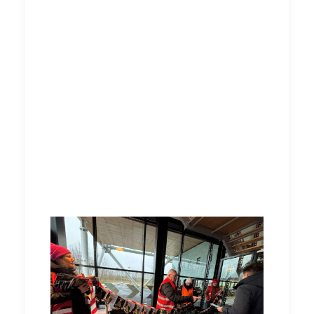
Rond half 10 's ochtends verzamelden wij ons
voor het gebouw van Bouwend Nederland,
gewapend met een grote zak vol kerstkaarten,
allemaal geschreven door jullie: leden die zich
willen laten horen. Sinds deze actie een
nieuw leven heeft gegeven aan onze strijd
voor elkaar, moet het ook gehoord worden!
Naast de zak met kaarten hebben we een
slinger van kerstkaarten gemaakt, die als
visueel statement onze boodschap nog
krachtiger overbracht.