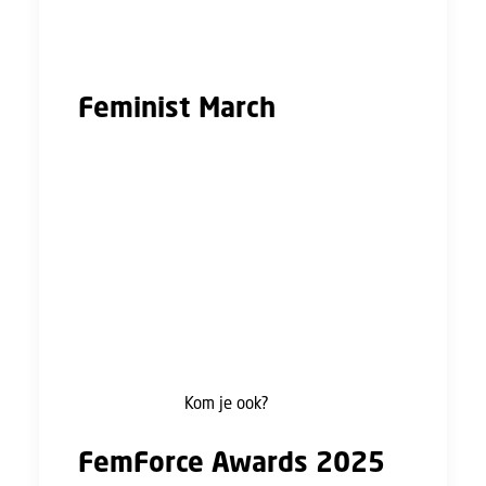
evenementen plaats in het kader van
Internationale Vrouwendag.
Feminist March
Op 8 maart kan je deelnemen aan de Feminist
March in Amsterdam. We lopen van de Dam
naar het Museumplein.
Juist nu, met al die rijke mannen aan de macht,
staan wij op voor elkaar. Laten we een
tegengeluid horen: voor eerlijke beloning, een
loon waarvan je kunt leven, minder winst voor
miljardairs en een Nederland waarin iedereen
mee kan doen.
Kom je ook?
FemForce Awards 2025