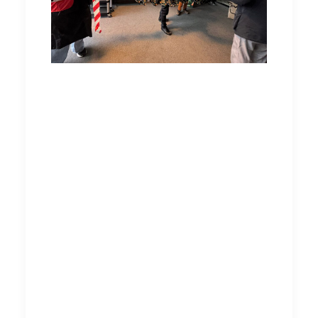
Met de kerstkaarten in de hand gingen we de
trap op naar de voorzitter van
BouwendNederland, Arno Visser. Bij hem
aangekomen werd de zak met kaarten
overhandigd – een symbolisch moment dat
onze gezamenlijke kracht en vastberadenheid
benadrukte.
Na de overhandiging was het tijd voor een
gesprek, waarin we meerdere vragen stelden
over onderwerpen zoals overwerk,
reistijdvergoeding en de steeds toenemende
werkdruk. Helaas kregen we geen concrete