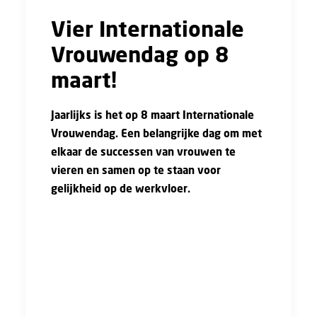
Vier Internationale
Vrouwendag op 8
maart!
Jaarlijks is het op 8 maart Internationale
Vrouwendag. Een belangrijke dag om met
elkaar de successen van vrouwen te
vieren en samen op te staan voor
gelijkheid op de werkvloer.
Eerder hebben wij aangekondigd dat er op 6
maart een event op het hoofdkantoor van de
FNV zou plaatsvinden. Wij hebben besloten
om dit event naar een ander moment later dit
jaar te verplaatsen. Hierover volgt later meer
informatie. Er vinden wel andere