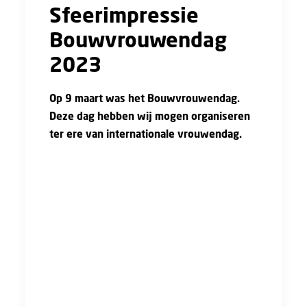
Sfeerimpressie
Bouwvrouwendag
2023
Op 9 maart was het Bouwvrouwendag.
Deze dag hebben wij mogen organiseren
ter ere van internationale vrouwendag.
De avond werd gestart met een stoelmassage
onder het genot van hapjes en drankjes. Even
heerlijk ontspannen na een, voor vele, drukke
werkdag. Ook kon je een professionele foto
laten maken van jezelf door onze fotograaf
Martin.
Na deze ontspannen start hebben wij met zijn
allen genoten van het avondeten. Een enorm