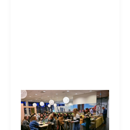
deze workshop nooit begrepen’. Het is heel
fijn om te weten wat deze informatieve
workshop voor deelnemers heeft betekent.
Bij deze willen wij alle deelneemsters
nogmaals bedanken! We vonden het een heel
geslaagd evenement en gaan in de toekomst
weer nieuwe workshops en andere
bijeenkomsten organiseren. Wij hopen jullie
daar weer te zien! Voor de vrouwen die niet
hebben kunnen deelnemen; wij hopen dat jij er
de volgende keer ook bij bent.