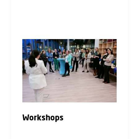
leuke ervaring vonden vele ‘de mogelijkheid
om te netwerken met anderen bouwvrouwen
was heel verfrissend!’ aldus een
deelneemster.
Workshops
Op de Bouwvrouwendag hebben wij na het