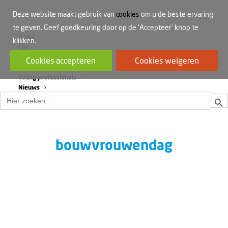
Deze website maakt gebruik van
cookies
om u de beste ervaring
te geven. Geef goedkeuring door op de 'Accepteer' knop te
Home
klikken.
Cao
Werkdruk
Cookies accepteren
Cookies weigeren
Vrouwen in de bouw
Young professionals
Nieuws
Zoek
Zoek
naar:
bouwvrouwendag