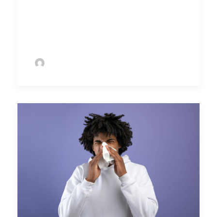
kan het geval zijn wanneer je bij meerdere
organisaties bent aangesloten of betrokken.
Uiteraard is één aanmelding voldoende.
by Sofie Bolder