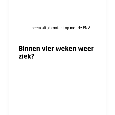
Ga daarbij ook niet akkoord met ontslag dat
wordt voorgesteld door je werkgever. Let op:
Dringt je werkgever aan op ontslag tijdens
ziekte of overweeg je toch zelf ontslag te
nemen,
neem altijd contact op met de FNV
,
aangezien dit grote gevolgen kan hebben.
Binnen vier weken weer
ziek?
Wanneer je je beter meldt heb je misschien
niet het gehele re-integratietraject doorlopen.
Word je binnen vier weken na je betermelding
weer ziek? Dan worden de twee periodes van
ziekte bij elkaar opgeteld. Het re-
integratietraject gaat dan verder op het punt
waar je je de vorige keer beter hebt gemeld.
Meld je je weer ziek buiten deze weken, dan