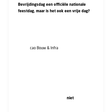
Bevrijdingsdag een officiële nationale
feestdag, maar is het ook een vrije dag?
Dat 5 mei een nationale feestdag is betekend
niet dat je automatisch ook vrij bent. Of dit
wel of niet het geval is vind je terug in je cao
of in je arbeidsovereenkomst. In artikel 3.4.1
van de
cao Bouw & Infra
, genaamd 'In de cao
erkende feestdagen', staat dat de werknemer
recht heeft op betaald verlof op
nieuwjaarsdag, tweede paasdag, Koningsdag,
Hemelvaartsdag, tweede pinksterdag, de
beide kerstdagen, en eens in de vijf jaar op 5
mei (2025, 2030, enzovoort).
Dit jaar is Bevrijdingsdag dus
niet
een
doorbetaalde vrije dag!