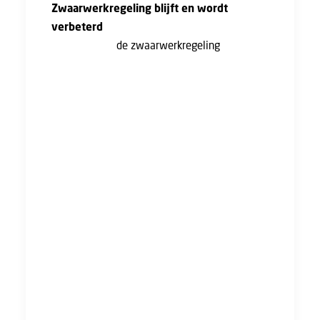
Zwaarwerkregeling blijft en wordt
verbeterd
Goed nieuws:
de zwaarwerkregeling
wordt
vanaf 2026 voor onbepaalde tijd voortgezet.
Dat geeft meer zekerheid voor werknemers
die door de zwaarte van hun werk eerder
moeten stoppen.
Daarnaast gaat het bedrag van de
zwaarwerkuitkering per 1 januari 2026 met
€250,- bruto per maand omhoog. Deze
verhoging geldt niet alleen voor nieuwe
aanvragen, maar ook voor mensen die de
zwaarwerkuitkering nual ontvangen.
Wil je meer informatie over het aanvragen
van de zwaarwerkregeling? Neem dan contact
op met een van onze vakbondsconsulenten