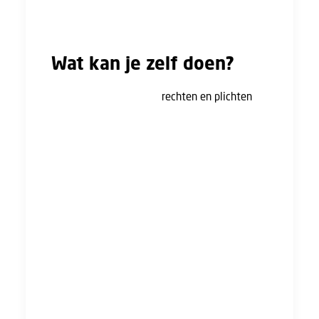
Wat kan je zelf doen?
Tijdens je ziekte heb je
rechten en plichten
. Er
zijn vijf dingen die je zelf kunt doen tijdens je
re-integratietraject.
Ziek melden: op dag 1 van je ziekte moet je
je ziek melden bij je werkgever.
Bereikbaar zijn: tijdens je ziekte moet je
zorgen dat je bereikbaar bent. Zowel je
werkgever als de bedrijfsarts of arboarts
moeten je kunnen bereiken als dat nodig is.
Gesprekken voeren: je dient aanwezig te
zijn bij de gesprekken met de bedrijfsarts of
arboarts. Hier krijg je een oproep voor.