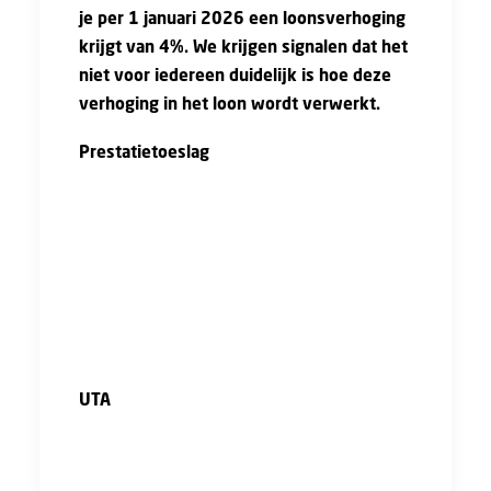
je per 1 januari 2026 een loonsverhoging
krijgt van 4%. We krijgen signalen dat het
niet voor iedereen duidelijk is hoe deze
verhoging in het loon wordt verwerkt.
Prestatietoeslag
Je krijgt de loonsverhoging over het ‘vast
overeengekomen loon’. Dit is een term uit de
cao. Hiermee wordt het garantieloon (het
minimale cao-loon) plus de eventueel
afgesproken prestatietoeslag. De
loonsverhoging geldt dus ook voor de
prestatietoeslag.
UTA
De loonsverhoging geldt voor iedereen die
onder de cao valt. Hierbij wordt geen
onderscheid gemaakt tussen UTA