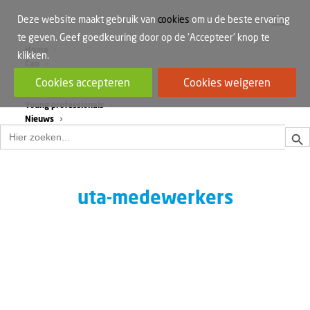
Deze website maakt gebruik van
cookies
om u de beste ervaring
te geven. Geef goedkeuring door op de 'Accepteer' knop te
Home
klikken.
Cao
Werkdruk
Cookies accepteren
Cookies weigeren
Vrouwen in de bouw
Young professionals
Nieuws
Zoek
Zoek
naar:
uta-medewerkers