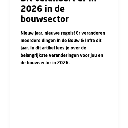
2026 in de
bouwsector
Nieuw jaar, nieuwe regels! Er veranderen
meerdere dingen in de Bouw & Infra dit
jaar. In dit artikel lees je over de
belangrijkste veranderingen voor jou en
de bouwsector in 2026.
Er zijn nieuwe cao-afspraken gemaakt, regels
rond overwerk en pensioen worden aangepast
en de zwaarwerkregeling wordt verbeterd.
Ook voor zzp’ers en bbl-leerlingen veranderen
er belangrijke zaken. Daarnaast blijft de
woningbouw een groot aandachtspunt, met
nieuwe plannen van het kabinet en een
blijvend woningtekort. In dit artikel zetten we