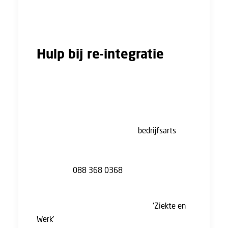
begint het re-integratietraject weer van
voren af aan.
Hulp bij re-integratie
Tijdens het re-integratietraject komt er veel
op je af. Een re-integratieconsulent van de
FNV vertelt je wat je te wachten staat en kan
je (wanneer je lid bent) ook coachen bij je
gesprekken met je werkgever,
bedrijfsarts
, en
het UWV. Dat geeft zekerheid. Je staat er niet
alleen voor. Neem telefonisch contact met
ons op via
088 368 0368
om een afspraak te
maken met een re-integratieconsulent.
Wil je meer weten? In de checklist
‘Ziekte en
Werk’
vind je meer informatie. En in de