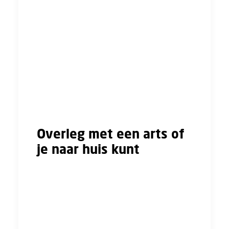
opnemen, als jij zelf niet in staat bent om dit
te doen.
Zodra je beter bent, meld je dit ook direct aan
je werkgever. Het kan zijn dat je oproep krijgt
van de bedrijfsarts als jij weer terug bent.
Afhankelijk van of je nog ziek bent, kun je met
je werkgever overleggen of de afspraak bij de
bedrijfsarts nog wel of niet nodig is.
Overleg met een arts of
je naar huis kunt
Ben je in het buitenland of op een ander
vakantieadres? Dan hoef je niet naar huis als
dat medisch niet verantwoord is. In dat geval
is het belangrijker dat je snel beter wordt. Ga
daarom zo snel mogelijk naar een arts.
De
arts