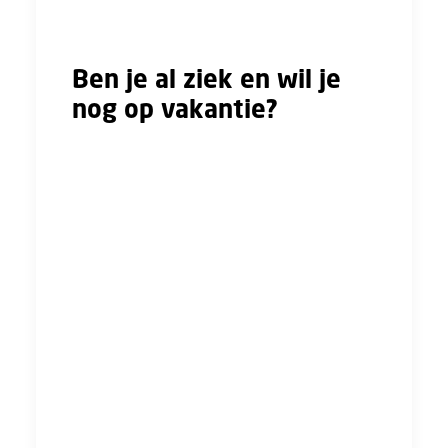
Infra is dit niet het geval.
Ben je al ziek en wil je
nog op vakantie?
Je vakantie komt er eindelijk aan en dan…..
word je ziek. Denk jij dat het wel mogelijk is
om van je vakantie gebruik te maken? Overleg
dit dan met je werkgever en/of bedrijfsarts.
Zij moeten toestemming geven of je op
vakantie mag tijdens ziekte. De bedrijfsarts
zou dit bijvoorbeeld kunnen weigeren als jouw
vakantie juist je herstel in de weg zou staan.
Als je op vakantie gaat terwijl je (gedeeltelijk)
ziek bent, dan mag de werkgever gewoon
100% van de vakantiedagen afschrijven. In je