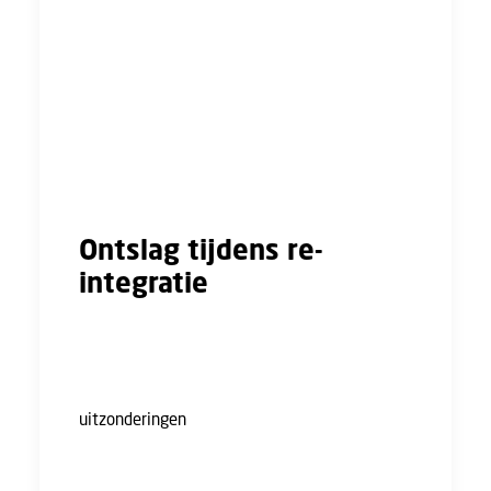
Genezing niet tegen houden: natuurlijk is
niemand graag ziek. Je doet er alles aan om
beter te worden. En je doet niets wat jouw
genezing kan vertragen.
Hou je aan afspraken: zorg dat je de
afspraken die je bijvoorbeeld in het plan
van aanpak hebt afgesproken nakomt.
Ontslag tijdens re-
integratie
Je werkgever mag je niet ontslaan tijdens je
re-integratie. Er geldt een zogeheten
opzegverbod. Er zijn wel een paar
uitzonderingen
.
Neem ook nooit zelf ontslag, als je ziek bent.