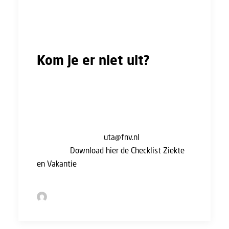
arbeidsovereenkomst of cao kunnen soms
andere regels staan. Maar voor de cao Bouw &
Infra is dit niet het geval.
Kom je er niet uit?
Wil je werkgever toch je vakantiedagen
inhouden terwijl je je wel meteen hebt
ziekgemeld en aan de voorschriften hebt
gehouden? Neem dan contact met ons op!
Stuur een mail naar
uta@fnv.nl
en we helpen
je verder.
Download hier de Checklist Ziekte
en Vakantie
.
by Sofie Bolder