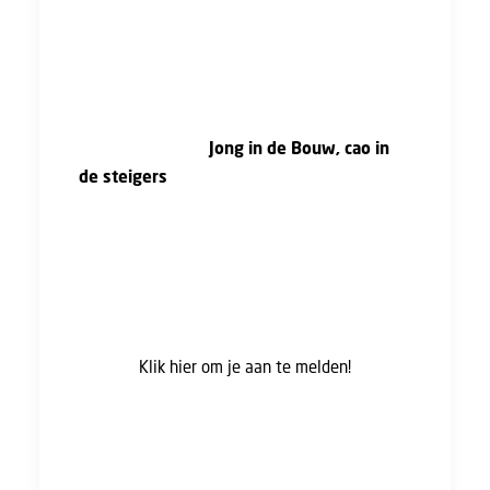
en beter gedragen kan worden. Dit heeft
geleid tot een aantal kernpunten die tijdens
deze middag worden gepresenteerd aan de
cao-partijen.
Tijdens het event
Jong in de Bouw, cao in
de steigers
op donderdag 24 september
2026 nemen we je mee in dit proces én de
uitkomsten. Wat speelt er bij de nieuwe
generatie? Waar liggen kansen en waar
schuurt het? En vooral: wat betekent dit voor
de toekomst van de sector?
Klik hier om je aan te melden!
We starten plenair met een keynote van Iris
Gündel, die inzicht geeft in
generatieverschillen op de werkvloer. Zij