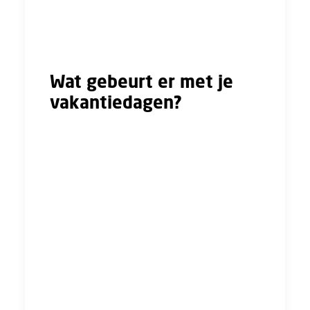
de ziekteduur in staat. Dit dient als bewijs en
kan eventuele onduidelijkheden achteraf
voorkomen.
Wat gebeurt er met je
vakantiedagen?
Je werkgever mag geen vakantiedagen
inhouden over de dagen dat je ziek bent.
Hiervoor is het wel van belang dat je je
meteen ziekmeldt bij je werkgever en
bereikbaar bent.
Stem jij in dat je verlofdagen wel
afgeschreven worden, dan mag je werkgever
deze ook gewoon afschrijven.
In je
arbeidsovereenkomst of cao kunnen soms
andere regels staan. Maar voor de cao Bouw &