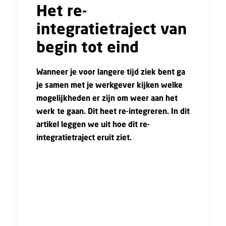
Het re-
integratietraject van
begin tot eind
Wanneer je voor langere tijd ziek bent ga
je samen met je werkgever kijken welke
mogelijkheden er zijn om weer aan het
werk te gaan. Dit heet re-integreren. In dit
artikel leggen we uit hoe dit re-
integratietraject eruit ziet.
Het re-integratieproces is een vast traject. In
onderstaande video worden de stappen die
worden doorlopen uitgelegd.
https://www.youtube.com/watch?
v=XB5hkkcbQKQ