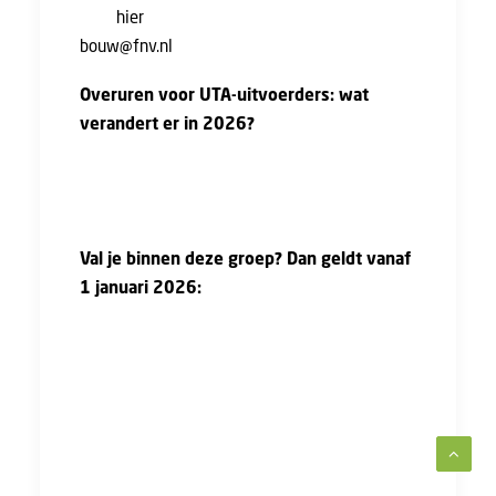
door
hier
te klikken, of Stuur een e-mail naar
bouw@fnv.nl
, dan helpen we je graag verder.
Overuren voor UTA-uitvoerders: wat
verandert er in 2026?
Dit jaar komt er een nieuwe overuren-regeling
voor uitvoerders die minder dan drie keer het
minimumloon verdienen.
Val je binnen deze groep? Dan geldt vanaf
1 januari 2026:
Overuren worden in principe gecompenseerd
in vrije tijd (tijd-voor-tijd):
voor ieder gewerkt overuur krijg je één uur
vrij.
Als jij en je werkgever het samen eens zijn,
kunnen overuren ook worden uitbetaald tegen