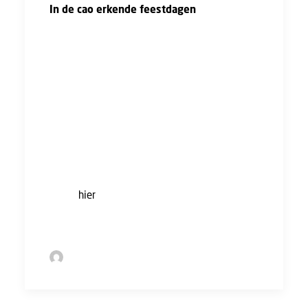
In de cao erkende feestdagen
Verder staat er in de cao Bouw & Infra in het
artikel over in de cao erkende feestdagen dat
de werkgever over de eerder genoemde
feestdagen het vast overeengekomen loon of
het salaris betaalt. En werkt de werknemer op
een cao erkende feestdag in ploegendienst?
Dan geeft de werkgever hem/haar op een
andere dag betaald verlof.
Bekijk
hier
de lijst van de officiële feestdagen
in Nederland in 2026.
by Sofie Bolder