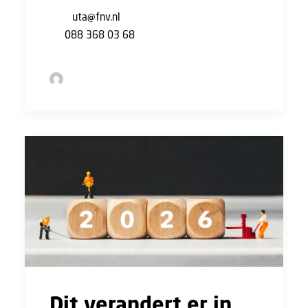
naar
uta@fnv.nl
of bel ons Contactcenter
op
088 368 03 68
.
by Jelle Nieuwenstein
Dit verandert er in