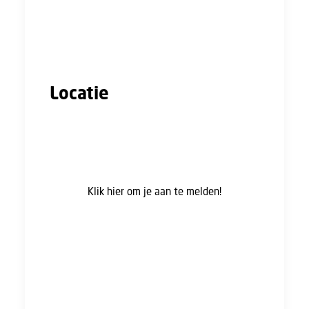
Plenaire afsluiting
uur
17:45
Borrel
uur
Locatie
De Vuursche Lodge
Hilversumsestraatweg 19
3744 KB Baarn
Klik hier om je aan te melden!
Met vriendelijke groet,
AFNL, CNV, FNV en Jong Bouwend Nederland*
* Het is mogelijk dat je deze uitnodiging via
meerdere organiserende partijen ontvangt. Dit