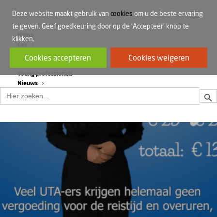
Deze website maakt gebruik van
cookies
om u de beste ervaring
te geven. Geef goedkeuring door op de 'Accepteer' knop te
Home
klikken.
Cao
Werkdruk
Cookies accepteren
Cookies weigeren
Vrouwen in de bouw
Young professionals
Nieuws
Zoek
Zoek
naar: