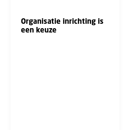
georganiseerd.
Organisatie inrichting is
een keuze
De vraag is welke keuzes bouwwerkgevers
maken bij de inrichting van de
huizenfabrieken. Vallen zij terug op het
uitgangspunt dat werk zo goedkoop mogelijk
moet zijn? En knippen zij werk in de
huizenfabriek op in een reeks van eenvoudige
deelhandelingen? Met als resultaat dat werk
veelal geestdodend en routinematig is en
waarbij de toegevoegde waarde van
werknemers heel gering is. Of wordt er
gekozen voor vakmanschap waarbij goed werk
een bijdrage levert aan de kwaliteit van het