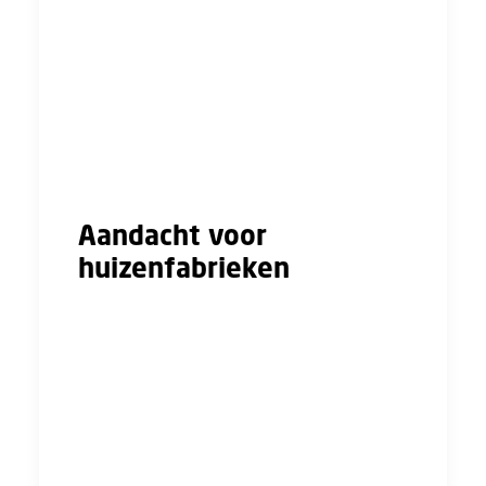
Volgens minister De Jonge van
Volkshuisvesting en Ruimtelijke ordening is
industrialisatie en technologie het antwoord
op alle uitdagingen in de bouw: van
woningnood en milieuvraagstukken tot
kwaliteit en tekort aan personeel. Maar is dat
ook zo?
Aandacht voor
huizenfabrieken
De ontwikkeling van industrieel bouwen is
voor ons als vakbond niet nieuw meer. Het
afgelopen jaar hebben wij van FNV Bouwen &
Wonen meerdere fabrieken bezocht waar
huizen geproduceerd worden en hebben we
gesproken met werknemers. Het is een