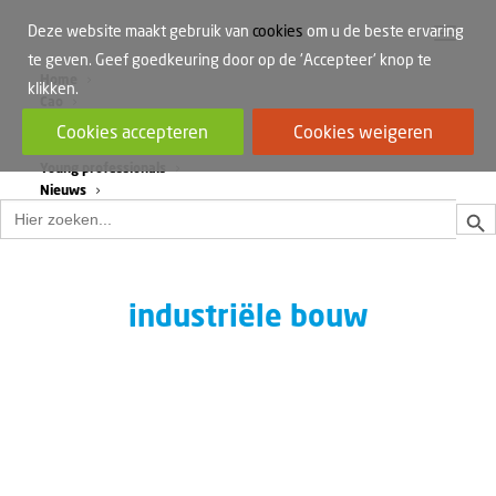
Deze website maakt gebruik van
cookies
om u de beste ervaring
te geven. Geef goedkeuring door op de 'Accepteer' knop te
Home
klikken.
Cao
Werkdruk
Cookies accepteren
Cookies weigeren
Vrouwen in de bouw
Young professionals
Nieuws
Zoek
Zoek
naar:
industriële bouw