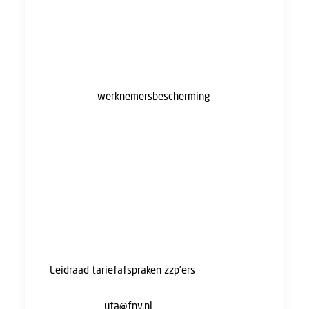
ongevallen of werkloosheid.
Werkgevers maken soms ook gebruik van
zzp’ers die feitelijk hetzelfde werk doen als
werknemers in loondienst, waarmee zij de
wettelijke
werknemersbescherming
omzeilen.
De eerder genoemde leidraad biedt zzp’ers
inzicht in de mogelijkheden voor gezamenlijk
onderhandelen over beloning en
arbeidsvoorwaarden. Op deze manier hoopt
de ACM de positieve gevolgen van de zzp-
groei te behouden, en de negatieve te
verminderen.
De uitgebreide informatie staat in de
Leidraad tariefafspraken zzp’ers
. Heb je hulp
nodig of kom je er niet uit? Je kunt een mail
sturen naar
uta@fnv.nl
, of contact opnemen