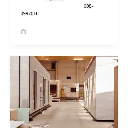
met FNV ZZP door te bellen naar
088-
0997010
.
by Sofie Bolder