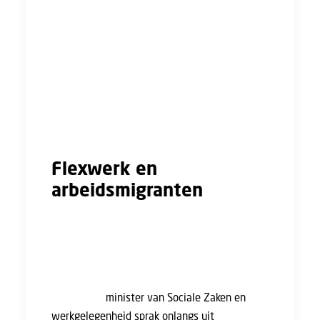
het is routinematig en geestdodend. Daarbij is
zo’n werknemer eenvoudig inwisselbaar voor
een ander. Het opknippen van
werkzaamheden in vele deelhandelingen komt
voort uit de gedachte dat arbeid een
kostenpost is. Dit in plaats van dat
werknemers wat toevoegen aan een product.
Flexwerk en
arbeidsmigranten
De laatste tijd worden er zorgen uitgesproken
over de enorme toename van het aantal
arbeidsmigranten en de erbarmelijke
omstandigheden waaronder zij wonen en
werken. De
minister van Sociale Zaken en
werkgelegenheid sprak onlangs uit
dat de