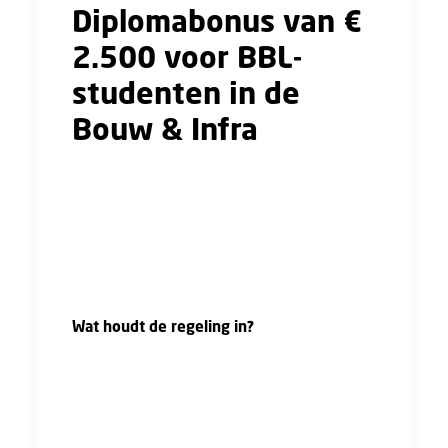
Diplomabonus van €
2.500 voor BBL-
studenten in de
Bouw & Infra
Ben jij werknemer in de Bouw en Infra en haal
je een BBL-diploma? Dan heb je waarschijnlijk
recht op een diplomabonus van € 2.500 bruto.
De afspraak geldt alleen als je onder de cao
Bouw & Infra valt.
Wat houdt de regeling in?
Je hebt een diploma voor een opleiding
BBL-2, BBL-3 of BBL-4 gehaald in het
domein:
Bouw en infra
,
Afbouw, Hout en
onderhoud of Techniek en