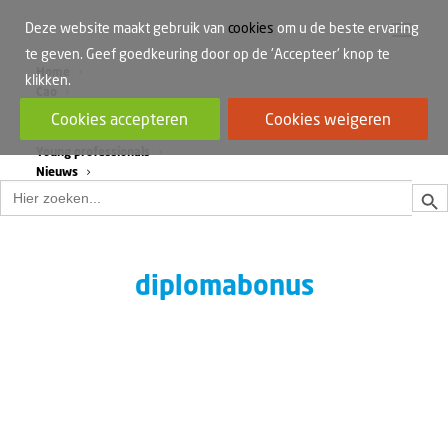
Deze website maakt gebruik van
cookies
om u de beste ervaring
te geven. Geef goedkeuring door op de 'Accepteer' knop te
Home
klikken.
Cao
Werkdruk
Cookies accepteren
Cookies weigeren
Vrouwen in de bouw
Young professionals
Nieuws
Zoek
Zoek
naar:
diplomabonus