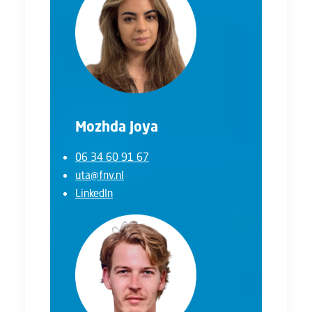
Mozhda Joya
06 34 60 91 67
uta@fnv.nl
LinkedIn