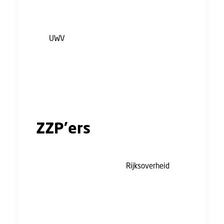
De werkgever vraagt namens jou de uitkering
voor het aanvullend geboorteverlof aan bij
het
UWV
. Hiervoor heeft de werkgever de
geboortedatum van je kind nodig.
Wanneer je vrij moet nemen omdat je partner
bevalt, dan heb je volgens de cao Bouw en
Infra recht op één dag betaald verlof.
ZZP’ers
Als ZZP’er heb je geen recht op
geboorteverlof. Volgens de
Rijksoverheid
is
geboorteverlof een recht dat enkel voor
werknemers in loondienst is, omdat je als
zelfstandige zelf je werktijden en verlof kunt
bepalen.