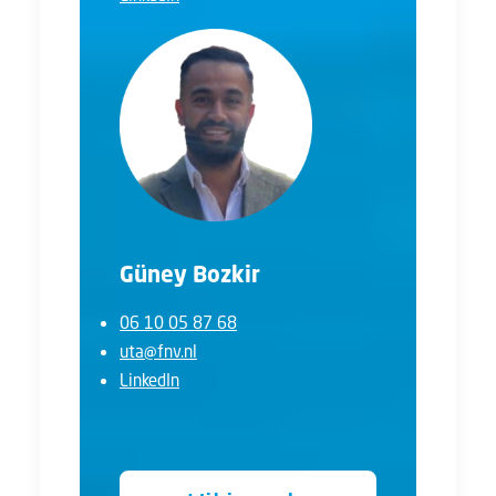
Güney Bozkir
06 10 05 87 68
uta@fnv.nl
LinkedIn