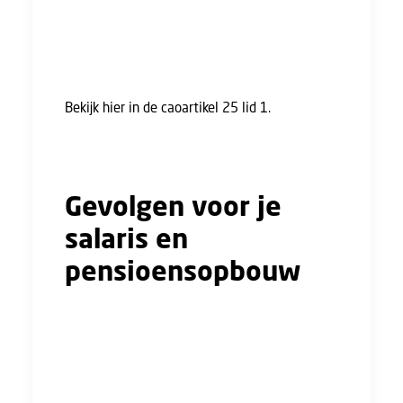
oplossing. Een werkgever wil immers graag
een goede en tevreden werknemer houden. In
de cao is de mogelijkheid van een werkweek
van 4 x 8 uur dan ook expliciet genoemd.
Bekijk hier in de caoartikel 25 lid 1.
Wanneer
je werkgever je verzoek weigert, kun je pas
weer na 1 jaar opnieuw een verzoek indienen.
Gevolgen voor je
salaris en
pensioensopbouw
Houd er rekening mee dat meer of minder
uren werken invloed heeft op je salaris en
pensioenopbouw. Je pensioenfonds kan
beoordelen wat de wijziging voor je pensioen