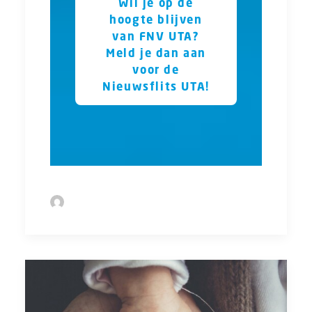
Wil je op de
hoogte blijven
van FNV UTA?
Meld je dan aan
voor de
Nieuwsflits UTA!
by Sofie Bolder