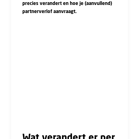
precies verandert en hoe je (aanvullend)
partnerverlof aanvraagt.
Sinds 1 januari 2019 hebben partners één
keer het aantal werkuren per week aan
partnerverlof, ook wel geboorteverlof of
kraamverlof genoemd. Het maakt niet uit of
er parttime of fulltime wordt gewerkt. De
werknemer kan het verlof naar eigen inzicht
opnemen, maar dit moet wel binnen vier
weken na de geboorte van het kind.
Vanaf 1 juli 2020 kunnen partners maximaal
vijf weken aanvullend geboorteverlof
opnemen. Dit is dus vijf keer het aantal
werkuren per week éxtra.
Wat verandert er per