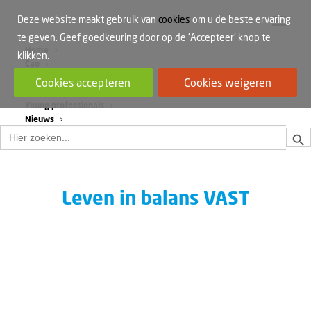
Deze website maakt gebruik van
cookies
om u de beste ervaring
te geven. Geef goedkeuring door op de 'Accepteer' knop te
Home
klikken.
Cao
Werkdruk
Cookies accepteren
Cookies weigeren
Vrouwen in de bouw
Young professionals
Nieuws
Zoek
Zoek
naar:
Leven in balans VAST