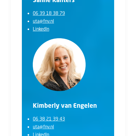
06 39 18 38 79
uta@fnv.nl
LinkedIn
Kimberly van Engelen
06 38 21 39 43
uta@fnv.nl
LinkedIn