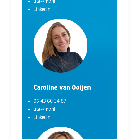
uta@fnv.nl
LinkedIn
Caroline van Ooijen
06 43 60 34 87
uta@fnv.nl
LinkedIn