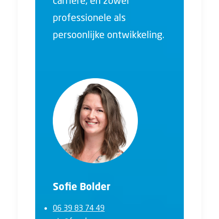
carrière, en zowel
professionele als
persoonlijke ontwikkeling.
Sofie Bolder
06 39 83 74 49