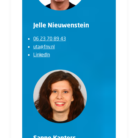
Jelle Nieuwenstein
06 23 70 89 43
uta@fnv.nl
LinkedIn
Sanne Kanters