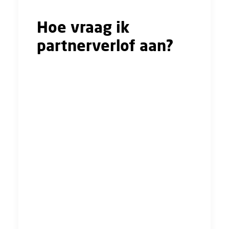
Hoe vraag ik
partnerverlof aan?
Je vraagt het partnerverlof aan minimaal vier
weken voor je het verlof wilt laten ingaan. Dit
moet je melden aan je werkgever door middel
van een brief of een e-mail. In de aanvraag
zet je wanneer je het verlof wilt opnemen. Dit
kan je laten afhangen van de datum van de
bevalling van je partner, het bevallingsverlof
of van het geboorteverlof van één week dat
je hebt opgenomen. Ook geef je aan hoeveel
hele weken verlof je aan wilt vragen en/of
over hoeveel weken je het verlof wilt
verspreiden. Voor je het aanvullend