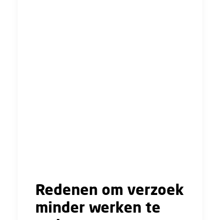
werknemers.
Je bent minstens een half jaar in dienst bij je
werkgever.
Je moet je schriftelijke verzoek uiterlijk 2
maanden voor de gewenste ingangsdatum
indienen.
De volgende gegevens moet in het verzoek
staan:
De gewenste ingangsdatum.
De gewenste arbeidsplaats.
Gewenst aantal werkuren per week (en
eventuele spreiding van de werktijd).
Redenen om verzoek
minder werken te