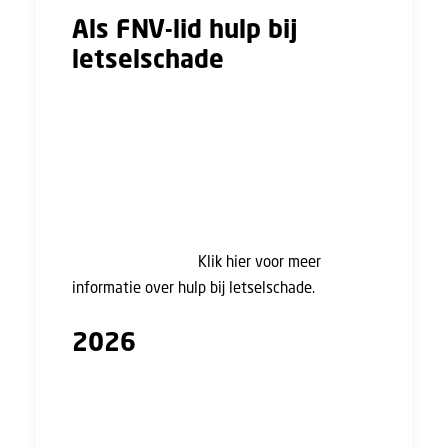
Als FNV-lid hulp bij
letselschade
Heb je een ongeluk gehad op je werk, in het
verkeer of in een andere situatie? Als FNV-lid
krijgen jij én je gezinsleden juridische hulp bij
letselschade die door iemand anders is
veroorzaakt. Onze specialisten bekijken of je
in aanmerking komt voor een
schadevergoeding.
Klik hier voor meer
informatie over hulp bij letselschade.
2026
Via deze weg willen we je in ieder geval
alvast een heel fijn en gezond 2026 wensen.
Ga je lekker knallen op oudjaarsnacht? Blijf