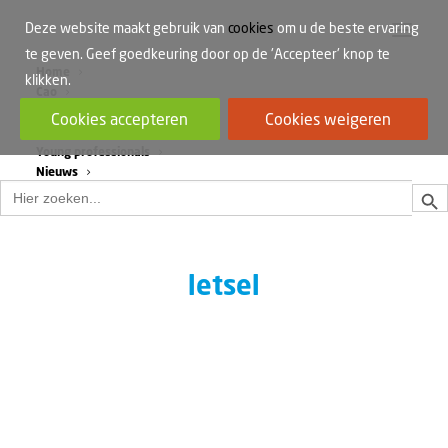
Deze website maakt gebruik van
cookies
om u de beste ervaring
te geven. Geef goedkeuring door op de 'Accepteer' knop te
Home
klikken.
Cao
Werkdruk
Cookies accepteren
Cookies weigeren
Vrouwen in de bouw
Young professionals
Nieuws
Zoek
Zoek
naar:
letsel