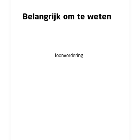
Belangrijk om te weten
Betaalt je werkgever je loon niet, en is hij nog
niet failliet verklaard door de rechter? Doen
moet je je loon eisen bij de werkgever door
middel van een
loonvordering
.
Als de curator je arbeidsovereenkomst
opzegt, geldt er een opzegtermijn van
maximaal 6 weken. Jouw dienstverband loopt
dus nog maximaal 6 weken door nadat uw
contract is opgezegd. De curator bepaalt of je
in deze periode moet werken of niet. Je hebt
in deze periode in ieder geval wél recht op
loon.
Het UWV betaalt bij de ‘uitkering wegens
betalingsonmacht’ maximaal 150% van het