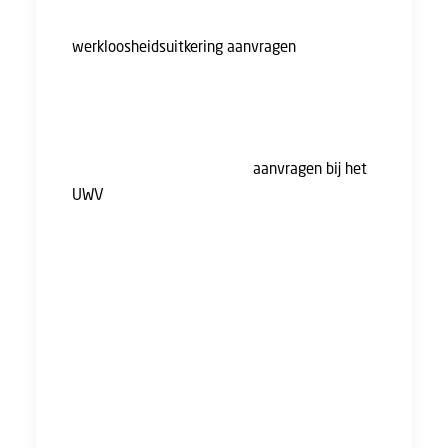
planning staan, dan kun je bij het UWV een
werkloosheidsuitkering aanvragen
. Dit moet
je binnen een week na het eind van de
opzegtermijn van je failliete werkgever doen.
Je moet de ‘uitkering wegens
betalingsonmacht’ ook zelf
aanvragen bij het
UWV
. Soms informeert de curator je hierover.
Je hoort ook een uitnodiging te krijgen van de
curator en/of het UWV voor
informatiebijeenkomsten over dit onderwerp.
Meld bij de curator welk bedrag je precies
moet krijgen. Het kan bijvoorbeeld zo zijn dat
je werkgever al langer dan 13 weken geen
loon heeft betaald. De curator probeert dit
aan je te betalen, maar andere schuldeisers
(zoals de Belastingdienst) hebben voorrang.