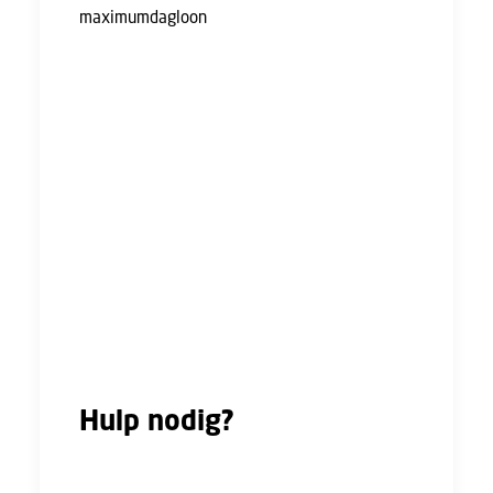
maximumdagloon
.
Maakt het bedrijf een doorstart? Dan blijf je
waarschijnlijk gewoon werkzaam bij het
bedrijf. Als je dit niet wilt, let er dan op dat
het afwijzen van een arbeidsovereenkomst
invloed kan hebben op je recht op een WW-
uitkering.
Begin je tijdens de opzegtermijn bij een
andere werkgever? Dan moet de curator hier
toestemming voor geven.
Bovenwettelijke vakantiedagen die je niet
hebt opgenomen kun je omzetten in geld en
uitbetaald krijgen.
Hulp nodig?
Nogmaals, zo’n faillissement is schrikken en