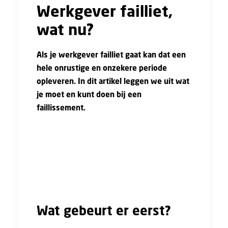
Werkgever failliet,
wat nu?
Als je werkgever failliet gaat kan dat een
hele onrustige en onzekere periode
opleveren. In dit artikel leggen we uit wat
je moet en kunt doen bij een
faillissement.
Bij een faillissement kan je werkgever de
kosten niet meer betalen, en kan het bedrijf
niet meer bestaan. Wanneer je werkgever je
loon niet meer kan betalen heet dat
‘betalingsonmacht’.
Wat gebeurt er eerst?