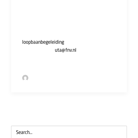
brengt veel onzekerheid met zich mee. De
FNV staat voor je klaar. Zijn er dingen
onduidelijk? Of heb je gewoon advies of een
luisterend oor nodig? Voor FNV-leden staan
juristen voor je klaar, en kunnen we je
loopbaanbegeleiding
aanbieden. Stuur gerust
een e-mail naar
uta@fnv.nl
of neem
telefonisch contact op via 088 368 0368.
by Sofie Bolder