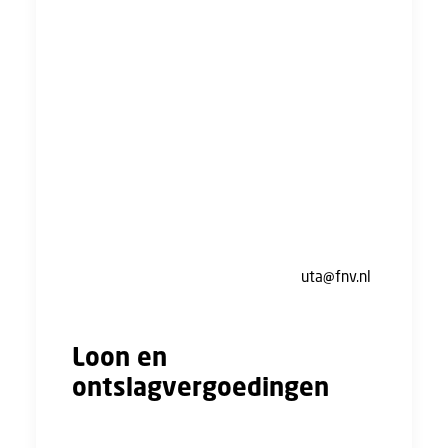
transitievergoeding.
Ontslag na een doorstart: Als je wordt
ontslagen nadat het bedrijf een doorstart
maakt, heb je wél recht op een
transitievergoeding.
Baanbehoud: Er is ook een kans dat je je
baan kunt houden nadat het bedrijf een
doorstart maakt. Afhankelijk van of er
sprake is van ‘overgang van onderneming’
behoudt je je oorspronkelijke contract.
Neem bij twijfel contact op met
uta@fnv.nl
.
Loon en
ontslagvergoedingen
Na het faillissement betaalt het UWV het