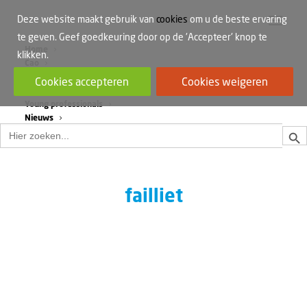
Deze website maakt gebruik van
cookies
om u de beste ervaring
te geven. Geef goedkeuring door op de 'Accepteer' knop te
Home
klikken.
Cao
Werkdruk
Cookies accepteren
Cookies weigeren
Vrouwen in de bouw
Young professionals
Nieuws
Zoek
Zoek
naar:
failliet