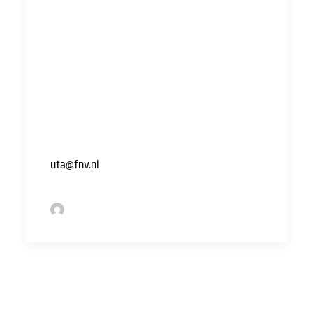
oordeelde de rechter in een kortgeding
zaak dat ‘’Een concurrentiebeding is
bedoeld om het bedrijfsdebiet van een
werkgever te beschermen, niet om – al dan
niet in een krappe arbeidsmarkt –
werknemers te binden’’.
Wil je dat wij je contract voor je checken? We
doen het graag. Stuur een mailtje naar
uta@fnv.nl
by Sofie Bolder