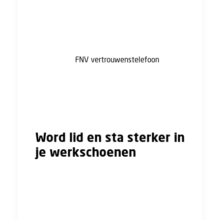
de werknemers de vertrouwenspersoon kent.
Hiervan vindt 12 procent dat de
vertrouwenspersoon niet deskundig is en
heeft 15 procent geen vertrouwen in deze
persoon. De
FNV vertrouwenstelefoon
kan
een luisterend oor en advies bieden aan
mensen die te maken hebben met
grensoverschrijdend of ongewenst gedrag.
Neem gerust contact met ons op!
Word lid en sta sterker in
je werkschoenen
Met een lidmaatschap bij de FNV sta je
sterker. Je hebt invloed op je eigen
arbeidsvoorwaarden en aan de cao-tafel, je
krijgt hulp bij letselschade en beroepsziekte,