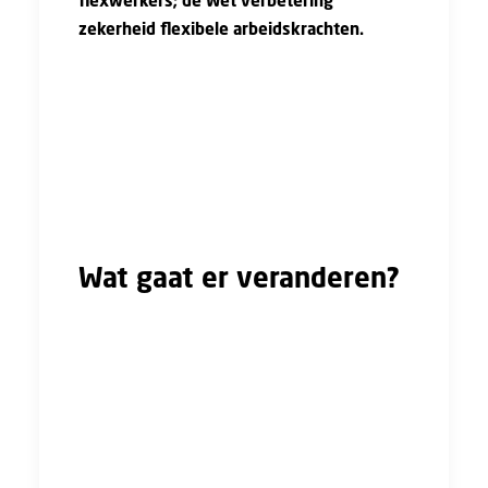
flexwerkers; de Wet verbetering
zekerheid flexibele arbeidskrachten.
Met dit wetsvoorstel wordt verwacht dat je
sneller een contract voor onbepaalde tijd zal
krijgen. Op dit moment kunnen burgers,
bedrijven instellingen reageren op het
wetsvoorstel. De wet zal op zijn vroegst op 1
januari 2026 ingaan.
Wat gaat er veranderen?
Door de Wet verbetering zekerheid flexibele
arbeidskrachten krijgen flexwerkers meer
zekerheid in hun werk. Mensen met een
tijdelijk contract, zullen beter beschermd
worden. Het doel is om ervoor te zorgen dat
als iemand langdurig werk verricht, deze