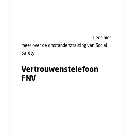
omstanderstrainingen aan. Tijdens deze
training leer je wat je kunt doen als je getuige
bent van ongewenst gedrag op de werkvloer.
Je krijgt praktische tips en handvatten om in
actie te komen. De training is gratis.
Lees hier
meer over de omstanderstraining van Social
Safety.
Vertrouwenstelefoon
FNV
Wanneer je grensoverschrijdend gedrag
meemaakt of ziet kan je naar een
vertrouwenspersoon stappen. De meeste
organisaties en/of sectoren hebben zo’n
vertrouwenspersoon. Helaas blijkt uit
onderzoek van de FNV dat maar de helft van