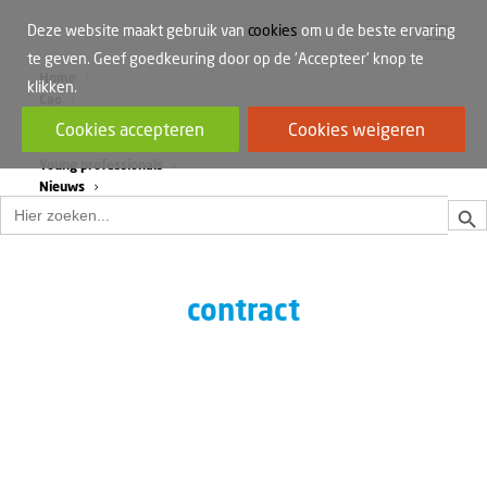
Deze website maakt gebruik van
cookies
om u de beste ervaring
te geven. Geef goedkeuring door op de 'Accepteer' knop te
Home
klikken.
Cao
Werkdruk
Cookies accepteren
Cookies weigeren
Vrouwen in de bouw
Young professionals
Nieuws
Zoek
Zoek
naar:
contract