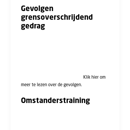
Gevolgen
grensoverschrijdend
gedrag
De FNV doet al enkele jaren onderzoek naar
dit onderwerp en de gevolgen voor het leven
van slachtoffers. Op basis van eerdere data
heeft de FNV een analyse gemaakt van de
factoren die invloed hebben op de gevolgen
van grensoverschrijdend gedrag.
Klik hier om
meer te lezen over de gevolgen.
Omstanderstraining
Om jou te helpen om dergelijk gedrag op de
werkvloer te voorkomen en aan te pakken
biedt de FNV (via de Stichting van de Arbeid)