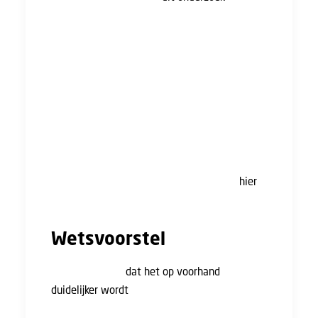
onderzoeksbureau Panteia laten uitvoeren als
vervolg op een motie die in de Tweede Kamer
is ingediend. De motie vroeg om nadere
voorwaarden voor het gebruik van het
concurrentiebeding. Het gebruik van het
concurrentiebeding is namelijk dusdanig breed
dat het tot een ongerechtvaardigde beperking
van werknemers kan leiden. Op dit moment is
het zo dat 1 op de 3 Nederlanders te maken
heeft met een concurrentiebeding. Lees
hier
alle ins en outs over het concurrentiebeding.
Wetsvoorstel
Het kabinet wil
dat het op voorhand
duidelijker wordt
wanneer een
concurrentiebeding kan worden opgenomen