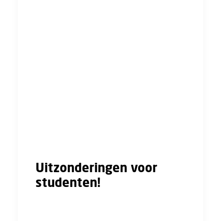
wanneer je aan het werk moet. En kan je
beter je werk combineren met bijvoorbeeld je
studie, een andere baan, mantelzorg of
thuissituatie. Er komen namelijk (vast en
tijdelijke) basiscontracten met een
minimumaantal uur waarvoor je ten minste
wordt ingeroosterd en die stabiel betaald
worden. Ook komen er meer regels voor de
extra beschikbaarheid. Buiten deze
beschikbaarheid is er geen verplichting om te
komen werken.
Uitzonderingen voor
studenten!
Voor scholieren en studenten gelden wel
andere regels. Jij mag nog steeds op