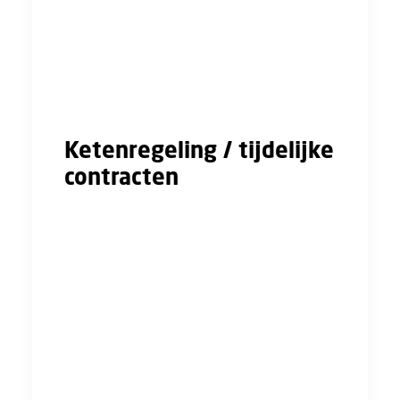
persoon recht heeft op een vast contract
zonder dat de werkgever bepaalde regels kan
omzeilen. In dit artikel zullen wij in hoofdlijnen
vertellen wat er mogelijk gaat veranderen.
Meer weten? Neem contact met ons op!
Ketenregeling / tijdelijke
contracten
Een werkgever moet jou een vast contract
aanbieden als jij langer dan drie jaar in dienst
bent of als jij al drie opeenvolgende
contracten aangeboden gekregen hebt. Dit
wordt ook wel de ketenregeling genoemd. In
een cao kunnen afwijkende afspraken staan.
Deze keten wordt doorbroken als jij een
periode van zes maanden of langer niet