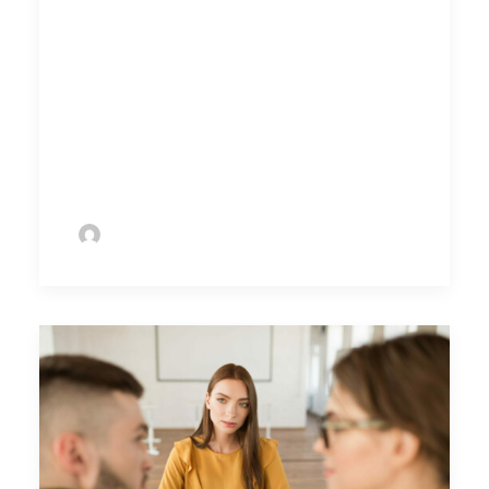
oproepbasis blijven werken. Hierdoor ben je
flexibeler in het aantal uur dat je werkt.
Toetsweek? Dan werk je wat minder.
Vakantie? Even lekker cashen. Ook geldt voor
jou de ketenregeling niet. Met de nieuwe wet
blijft dit zo.
by Sofie Bolder