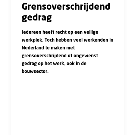
Grensoverschrijdend
gedrag
Iedereen heeft recht op een veilige
werkplek. Toch hebben veel werkenden in
Nederland te maken met
grensoverschrijdend of ongewenst
gedrag op het werk, ook in de
bouwsector.
Grensoverschrijdend gedrag is ongewenst
gedrag waar jij je niet goed bij voelt en waar
jij geen toestemming voor hebt gegeven. Bij
grensoverschrijdend gedrag brengt iemand je
schade toe op een fysieke, mentale of
emotionele manier. Dit kan in verschillende
vormen voorkomen zoals discriminatie,