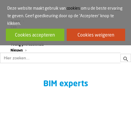
Deze website maakt gebruik van
cookies
om u de beste ervaring
te geven. Geef goedkeuring door op de 'Accepteer' knop te
Home
klikken.
Cao
Werkdruk
Cookies accepteren
Cookies weigeren
Vrouwen in de bouw
Young professionals
Nieuws
Zoek
Zoek
naar:
BIM experts