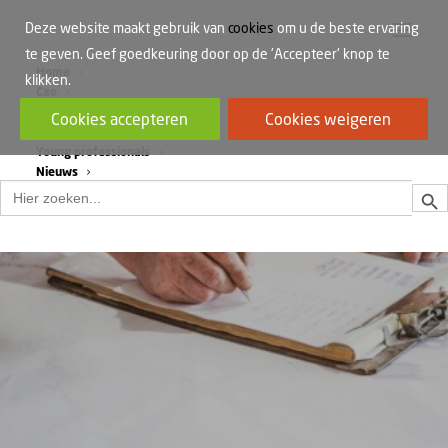
Deze website maakt gebruik van
cookies
om u de beste ervaring
te geven. Geef goedkeuring door op de 'Accepteer' knop te
Home
klikken.
Cao
Werkdruk
Cookies accepteren
Cookies weigeren
Vrouwen in de bouw
Young professionals
Nieuws
Zoek
Zoek
naar: