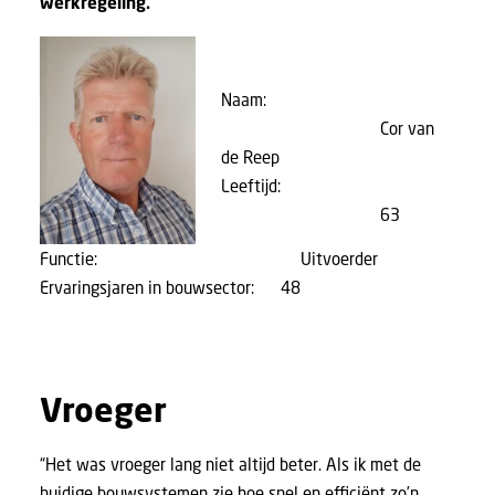
werkregeling.
Naam:
Cor van
de Reep
Leeftijd:
63
Functie: Uitvoerder
Ervaringsjaren in bouwsector: 48
Vroeger
“Het was vroeger lang niet altijd beter. Als ik met de
huidige bouwsystemen zie hoe snel en efficiënt zo’n