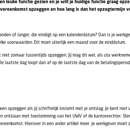
en leuke functie gezien en je wilt je huidige functie graag opz
vereenkomst opzeggen en hoe lang is dan het opzegtermijn v
nden of langer, die eindigt op een kalenderdatum? Dan is je werkgeve
elke voorwaarden. Dit moet uiterlijk een maand voor de einddatum.
 niet zomaar tussentijds opzeggen. Jij mag dit wel, als uta werknem
e laatste dag loopt dan af op de laatste dag van de betalingsperiode
n opzeggen als jij schriftelijk instemt met je ontslag. Je bent niet
en ontslaan met toestemming van het UWV of de kantonrechter. Stem
overeenkomst. Hierover in een ander artikel meer. Je werkgever moet