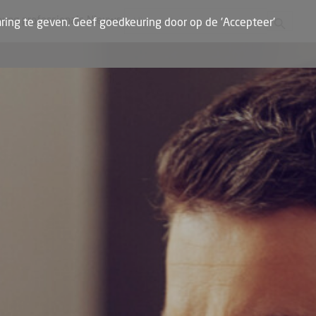
Zoekknop
Zoek naar:
oung professionals
Nieuws
ring te geven. Geef goedkeuring door op de 'Accepteer'