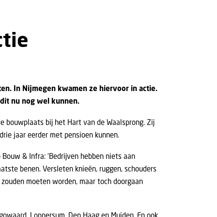
tie
n. In Nijmegen kwamen ze hiervoor in actie.
 dit nu nog wel kunnen.
de bouwplaats bij het Hart van de Waalsprong. Zij
drie jaar eerder met pensioen kunnen.
 Bouw & Infra: ‘Bedrijven hebben niets aan
atste benen. Versleten knieën, ruggen, schouders
urd zouden moeten worden, maar toch doorgaan
hugowaard, Loppersum, Den Haag en Muiden. En ook