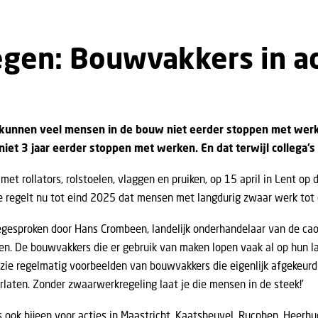
gen: Bouwvakkers in ac
 kunnen veel mensen in de bouw niet eerder stoppen met werke
niet 3 jaar eerder stoppen met werken. En dat terwijl collega’s
t rollators, rolstoelen, vlaggen en pruiken, op 15 april in Lent op 
e regelt nu tot eind 2025 dat mensen met langdurig zwaar werk tot 
gesproken door Hans Crombeen, landelijk onderhandelaar van de cao
n. De bouwvakkers die er gebruik van maken lopen vaak al op hun la
Ik zie regelmatig voorbeelden van bouwvakkers die eigenlijk afgeke
rlaten. Zonder zwaarwerkregeling laat je die mensen in de steek!’
ook bijeen voor acties in Maastricht, Kaatsheuvel, Rucphen, Heer