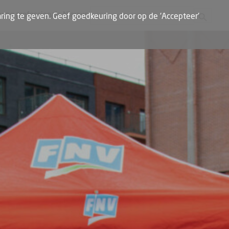
Zoekknop
Zoek naar:
oung professionals
Nieuws
ring te geven. Geef goedkeuring door op de 'Accepteer'