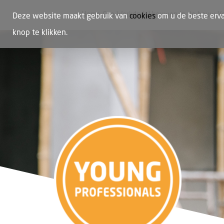
Home
Cao
Werkdruk
Vrouwen in de bouw
Y
Deze website maakt gebruik van
cookies
om u de beste erva
knop te klikken.