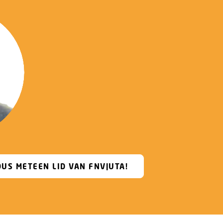
US METEEN LID VAN FNV|UTA!