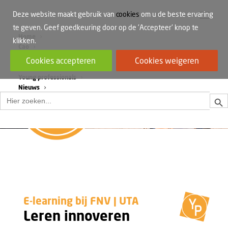
Deze website maakt gebruik van
cookies
om u de beste ervaring
te geven. Geef goedkeuring door op de 'Accepteer' knop te
Home
klikken.
Cao
Werkdruk
Cookies accepteren
Cookies weigeren
Vrouwen in de bouw
Young professionals
Nieuws
Zoek
Zoek
naar:
E-learning bij FNV | UTA
Leren innoveren