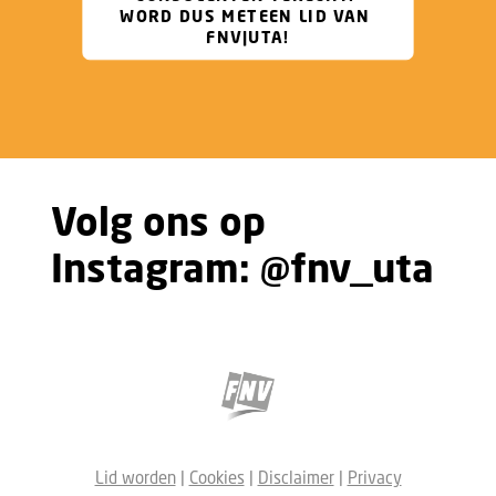
WORD DUS METEEN LID VAN 
FNV|UTA!
Volg ons op
Instagram:
@fnv_uta
Lid worden
|
Cookies
|
Disclaimer
|
Privacy