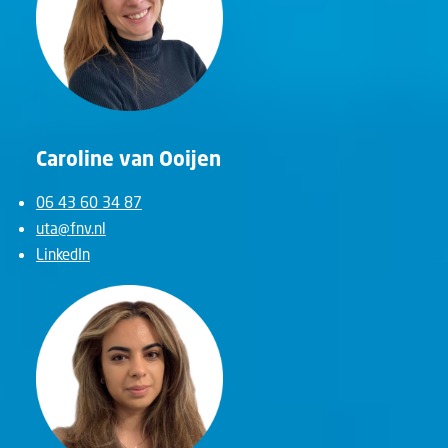
Caroline van Ooijen
06 43 60 34 87
uta@fnv.nl
LinkedIn