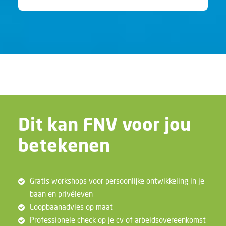
Dit kan FNV voor jou
betekenen
Gratis workshops voor persoonlijke ontwikkeling in je
baan en privéleven
Loopbaanadvies op maat
Professionele check op je cv of arbeidsovereenkomst