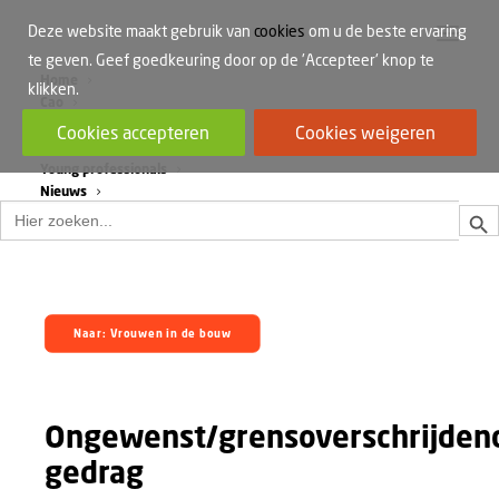
Deze website maakt gebruik van
cookies
om u de beste ervaring
te geven. Geef goedkeuring door op de 'Accepteer' knop te
Home
klikken.
Cao
Werkdruk
Cookies accepteren
Cookies weigeren
Vrouwen in de bouw
Young professionals
Nieuws
Zoek
Zoek
naar:
Naar: Vrouwen in de bouw
Ongewenst/grensoverschrijden
gedrag