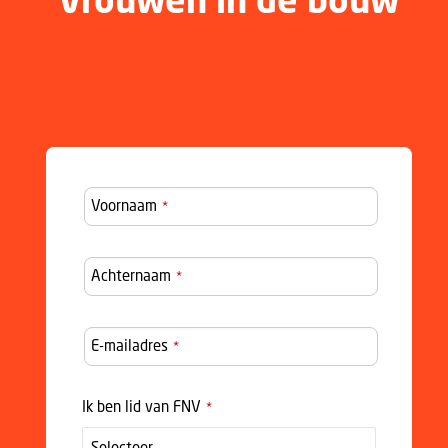
Vrouwen in de bouw
Voornaam
*
Achternaam
*
Company
E-mailadres
*
Name
*
Ik ben lid van FNV
*