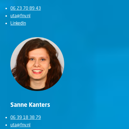
06 23 70 89 43
uta@fnv.nl
LinkedIn
Sanne Kanters
06 39 18 38 79
uta@fnv.nl