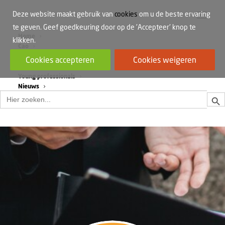
Deze website maakt gebruik van
cookies
om u de beste ervaring
te geven. Geef goedkeuring door op de 'Accepteer' knop te
Home
klikken.
Cao
Werkdruk
Cookies accepteren
Cookies weigeren
Vrouwen in de bouw
Young professionals
Nieuws
Zoek
Zoek
naar: